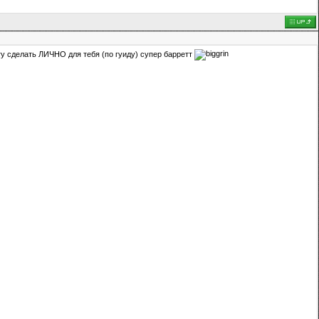
гу сделать ЛИЧНО для тебя (по гуиду) супер барретт