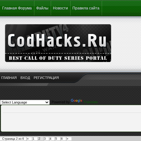
Главная Форума
Файлы
Новости
Правила сайта
ГЛАВНАЯ
ВХОД
РЕГИСТРАЦИЯ
Powered by
Translate
2
Страница
2
из
6
«
1
3
4
5
6
»