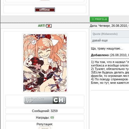
ARTI
Дата: Четверг, 26.08.2010
Quote
(
Hidanendo
)
давай еще
Ща, траву нащупаю...
Добавлено
(26.08.2010, 
---------------------------------
1) На том, что я назвал
хитбокса и вообще ололо
2) Туалет, обязательно т
3)Если будешь делать де
фрисби, то огромная лес
4) По поводу спринкеров 
Блин, но тут, мне кажетс
Сообщений: 3259
Награды:
69
Репутация: