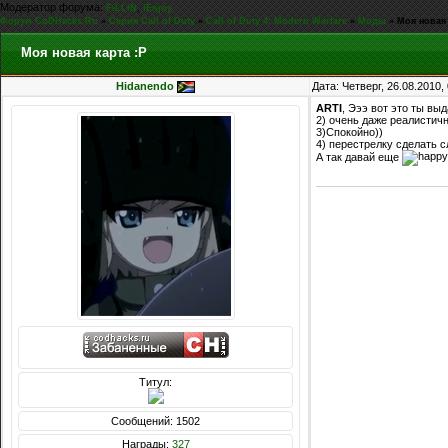
Модератор форума:
,
FiLLiN
iEnjoy
Форум CoDHacks.Ru
»
Серия Call of Duty
»
Call of Duty 4: Modern Warfare
»
Моды
»
Моя новая 
Моя новая карта :P
Hidanendo
Дата: Четверг, 26.08.2010
ARTI
, Эээ вот это ты вы
2) очень даже реалистич
3)Спокойно))
4) перестрелку сделать 
А так давай еще
Титул:
Сообщений: 1502
Награды:
327