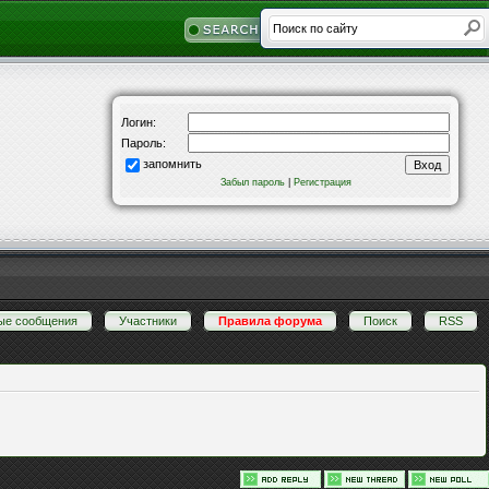
Логин:
Пароль:
запомнить
Забыл пароль
|
Регистрация
ые сообщения
·
Участники
·
Правила форума
·
Поиск
·
RSS