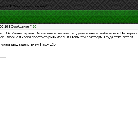
карта :P
(Заходэ э нэ позжалэещь)
, 00:16 | Сообщение #
16
дал.. Особенно первое. Впринципе возможно.. но долго и много разбираться. Постораюс
ное. Вообще я хотел просто открыть дверь и чтобы эти платформы туда тоже летали.
сложновато.. задействуем Пашу :DD