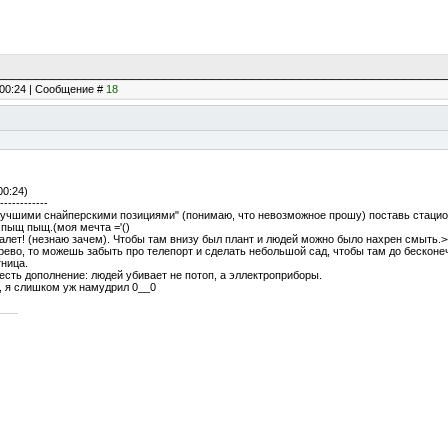
, 00:24 | Сообщение #
18
00:24)
------------
 "лучшими снайперскими позициями" (понимаю, что невозможное прошу) поставь стаци
 пыщ пыщ.(моя мечта ='()
уалет! (незнаю зачем). Чтобы там внизу был плант и людей можно было нахрен смыть.>
рево, то можешь забыть про телепорт и сделать небольшой сад, чтобы там до бесконе
тница.
есть дополнение: людей убивает не потоп, а эллектроприборы.
я, я слишком уж намудрил 0__0