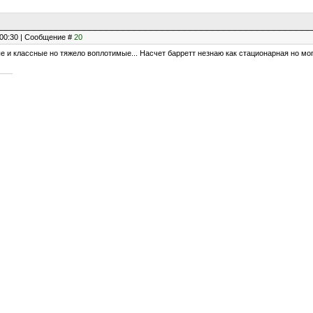
, 00:30 | Сообщение #
20
е и классные но тяжело воплотимые... Насчет барретт незнаю как стационарная но мо