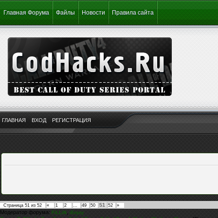
Главная Форума
Файлы
Новости
Правила сайта
ГЛАВНАЯ
ВХОД
РЕГИСТРАЦИЯ
51
Страница
51
из
52
«
1
2
…
49
50
52
»
Модератор форума:
,
FiLLiN
iEnjoy