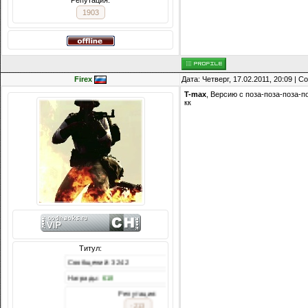
Репутация:
1903
Firex
Дата: Четверг, 17.02.2011, 20:09 | 
T-max
, Версию с поза-поза-поза-поз
кк
Титул:
Сообщений: 3242
Награды:
618
Репутация:
-213