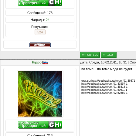
Сообщений: 173
Награды:
24
Репутация:
524
Hippo
Дата: Среда, 16.02.2011, 18:31 | С
по теме .. по теме мода не будет!
отзывы http://codhacks.ru/forum/91-36871
http://codhacks.ru/forum/91-43557-1
http://codhacks.ru/forum/91-45414-1
http://codhacks.ru/forum/91-50611-1
http://codhacks.ru/forum/92-52560-1
Сообщений: 218