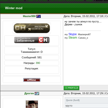
Форум CoDHacks.Ru
»
Серия Call of Duty
»
Call of Duty 4: Modern Warfare
»
Моды
»
Winter mo
Winter mod
Master990
Дата: Вторник, 15.02.2011, 17:18 |
ну зачем ты апнул по пусту....
Держи -,сынок
Skype
my
: Masterpro67
Steam
my
: Caruso_o
Титул:
Тааааааааагил :D
Сообщений: 581
Награды:
390
Репутация:
Дроген
Дата: Вторник, 15.02.2011, 17:29 |
Quote
(
fun8
)
круто