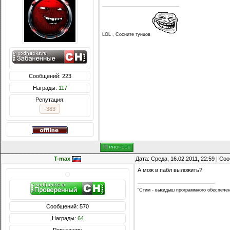
LOL , Сосните тунцов
Сообщений: 223
Награды:
117
Репутация:
-383
T-max
Дата: Среда, 16.02.2011, 22:59 | С
А мож в пабл выложить?
"Стим - выкидыш программного обеспече
Сообщений: 570
Награды:
64