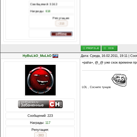
Сообщений: 3242
Награды:
618
Репутация:
-213
HyBuLkO_MuLkO
Дата: Среда, 16.02.2011, 19:11 | С
=paha=, @_@ уже скок времени про
LOL , Сосните тунцов
Сообщений: 223
Награды:
117
Репутация:
-383