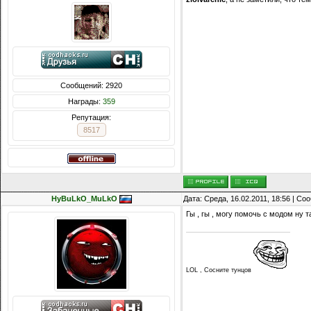
Сообщений: 2920
Награды:
359
Репутация:
8517
HyBuLkO_MuLkO
Дата: Среда, 16.02.2011, 18:56 | С
Гы , гы , могу помочь с модом ну 
LOL , Сосните тунцов