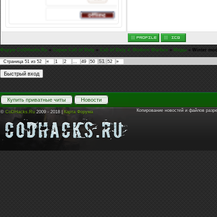
Форум CoDHacks.Ru
»
Серия Call of Duty
»
Call of Duty 4: Modern Warfare
»
Моды
»
Winter mo
51
Страница
51
из
52
«
1
2
…
49
50
52
»
Купить приватные читы
Новости
Копирование новостей и файлов разр
©
CoDHacks.Ru
2009 - 2018 |
Карта Форума