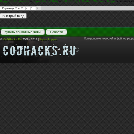
Форум CoDHacks.Ru
»
Серия Call of Duty
»
Call of Duty 4: Modern Warfare
»
Моды
»
сервера с
2
Страница
2
из
2
«
1
Купить приватные читы
Новости
Копирование новостей и файлов разр
©
CoDHacks.Ru
2009 - 2018 |
Карта Форума