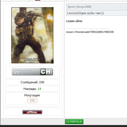
Quote
(
Sergo1996
)
Lexsun)Одни нубы там:))
скажи айпи
steam://friends/add/76561198017860336
Сообщений: 230
Награды:
14
Репутация:
155