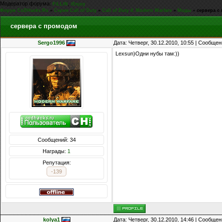
Модератор форума:
,
FiLLiN
iEnjoy
Форум CoDHacks.Ru
»
Серия Call of Duty
»
Call of Duty 4: Modern Warfare
»
Моды
»
сервера с
сервера с промодом
Sergo1996
Дата: Четверг, 30.12.2010, 10:55 | Сообще
Lexsun)Одни нубы там:))
Сообщений: 34
Награды:
1
Репутация:
-139
kolya1
Дата: Четверг, 30.12.2010, 14:46 | Сообще