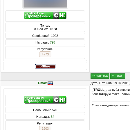
Титул:
In God We Trust
Сообщений: 1022
Награды:
798
Репутация:
4773
T-max
Дата: Пятница, 29.07.2011
_TROLL_
, за нуба отве
Констатирую факт - зани
"Стим - выкидыш программног
Сообщений: 570
Награды:
64
Репутация:
1903