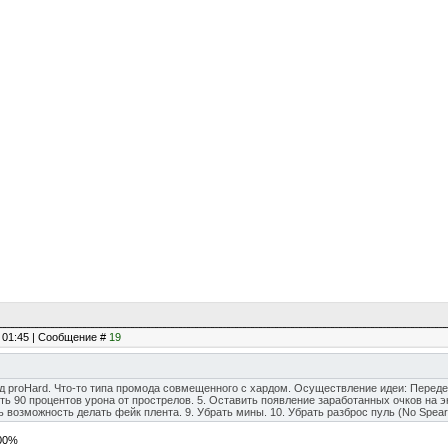
, 01:45 | Сообщение #
19
мод proHard. Что-то типа промода совмещенного с хардом. Осуществление идеи: Передел
ть 90 процентов урона от прострелов. 5. Оставить появление заработанных очков на экр
 возможность делать фейк плента. 9. Убрать мины. 10. Убрать разброс пуль (No Speard)
100%