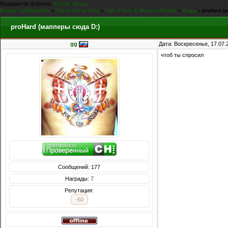
Модератор форума:
,
FiLLiN
iEnjoy
Форум CoDHacks.Ru
»
Серия Call of Duty
»
Call of Duty 4: Modern Warfare
»
Моды
»
proHard (
proHard (мапперы сюда D:)
gg
Дата: Воскресенье, 17.07.
чтоб ты спросил
Сообщений: 177
Награды:
7
Репутация:
-50