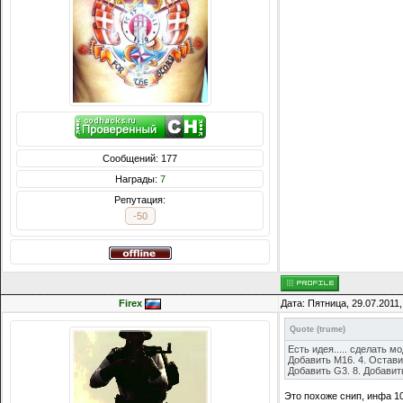
Сообщений: 177
Награды:
7
Репутация:
-50
Firex
Дата: Пятница, 29.07.2011
Quote
(
trume
)
Есть идея..... сделать 
Добавить M16. 4. Остави
Добавить G3. 8. Добавить
Это похоже снип, инфа 