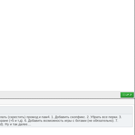
ать (скрестить) промод и пам4. 1. Добавить скопфикс. 2. Убрать все перки. 3.
ане (+5 и т.д). 6. Добавить возможность игры с ботами (не обязательно). 7.
. Ну и так далее....