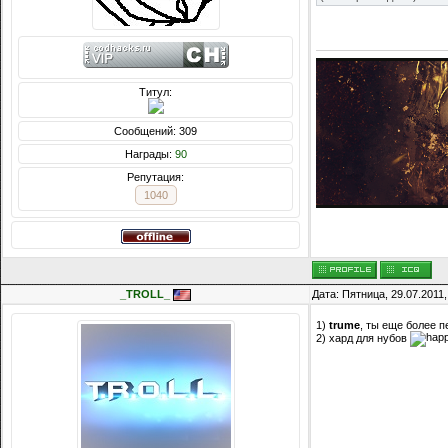
Титул:
Сообщений: 309
Награды:
90
Репутация:
1040
_TROLL_
Дата: Пятница, 29.07.2011
1)
trume
, ты еще более 
2) хард для нубов