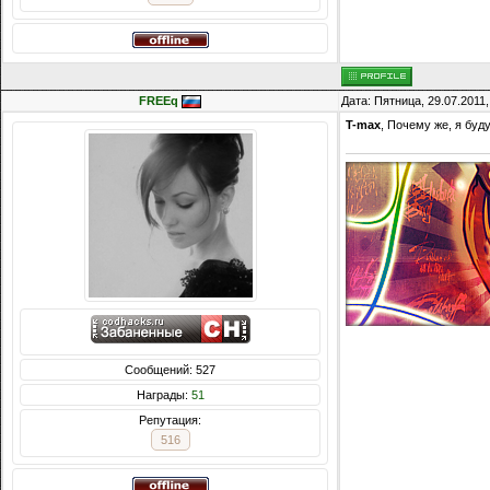
FREEq
Дата: Пятница, 29.07.2011
T-max
, Почему же, я буд
Сообщений: 527
Награды:
51
Репутация:
516