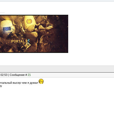
, 02:53 | Сообщение #
21
печальный высер чем я думал