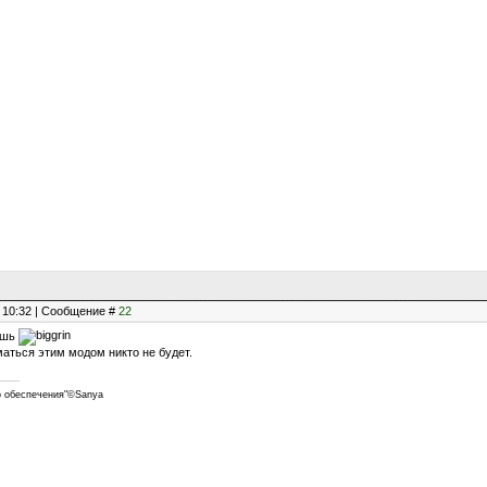
, 10:32 | Сообщение #
22
тишь
маться этим модом никто не будет.
о обеспечения"©Sanya