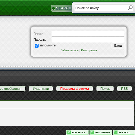
Логин:
Пароль:
запомнить
Забыл пароль
|
Регистрация
ые сообщения
·
Участники
·
Правила форума
·
Поиск
·
RSS