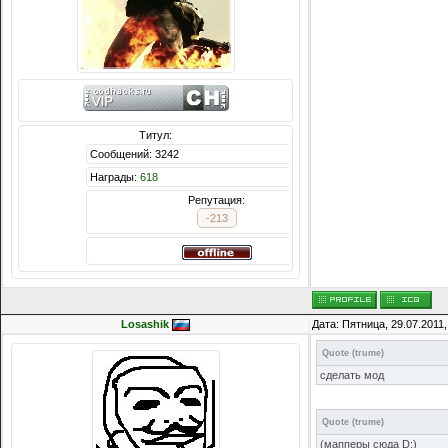
Титул:
 3242
8
Репутация:
-213
Losashik
Дата: Пятница, 29.07.2011
Quote
(
trume
)
сделать мод
Quote
(
trume
)
(мапперы сюда D:)