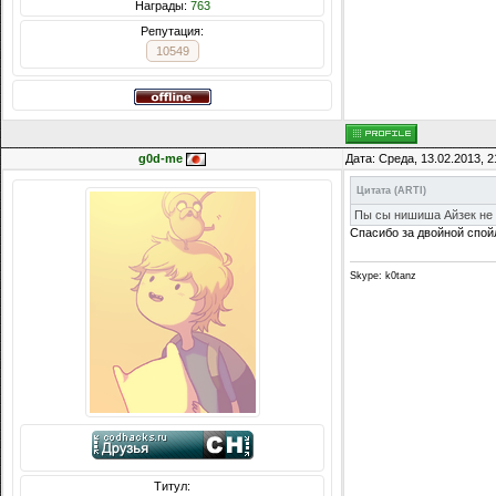
Награды:
763
Репутация:
10549
g0d-me
Дата: Среда, 13.02.2013, 
Цитата
(
ARTI
)
Пы сы нишиша Айзек не
Спасибо за двойной спой
Skype: k0tanz
Титул: