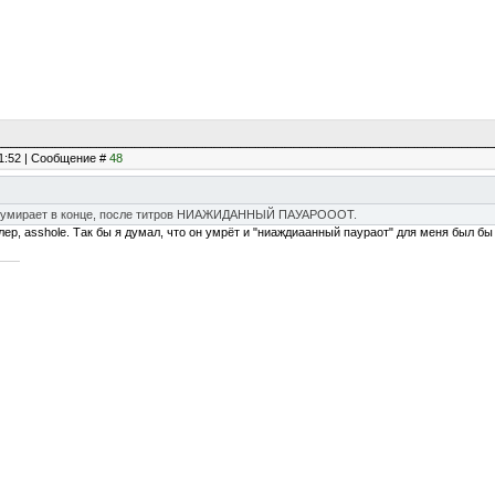
21:52 | Сообщение #
48
 умирает в конце, после титров НИАЖИДАННЫЙ ПАУАРОООТ.
лер, asshole. Так бы я думал, что он умрёт и "ниаждиаанный паураот" для меня был 