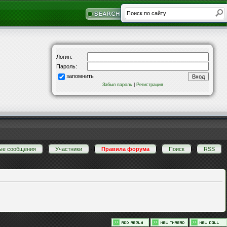
Логин:
Пароль:
запомнить
Забыл пароль
|
Регистрация
ые сообщения
·
Участники
·
Правила форума
·
Поиск
·
RSS