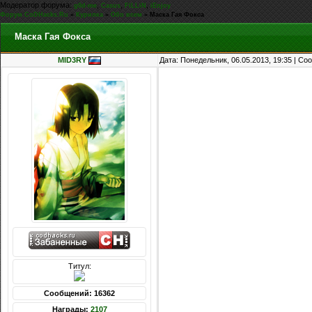
Модератор форума:
,
,
,
g0d-me
Casus
FiLLiN
iEnjoy
Форум CoDHacks.Ru
»
Курилка
»
Обо всем
»
Маска Гая Фокса
Маска Гая Фокса
MID3RY
Дата: Понедельник, 06.05.2013, 19:35 | С
Титул:
Сообщений: 16362
Награды:
2107