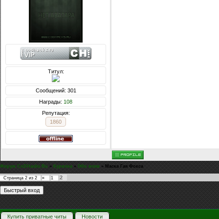
Титул:
Сообщений: 301
Награды:
108
Репутация:
1860
Форум CoDHacks.Ru
»
Курилка
»
Обо всем
»
Маска Гая Фокса
2
Страница
2
из
2
«
1
Купить приватные читы
Новости