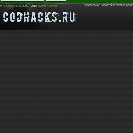
Копирование новостей и файлов разр
©
CoDHacks.Ru
2009 - 2018 |
Карта Форума