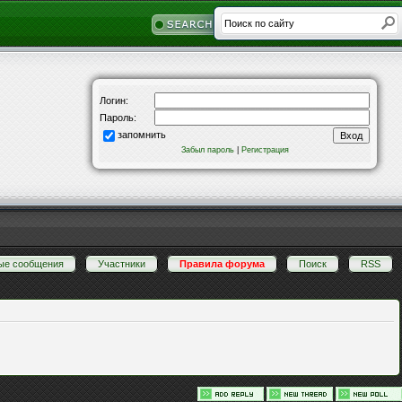
Логин:
Пароль:
запомнить
Забыл пароль
|
Регистрация
ые сообщения
·
Участники
·
Правила форума
·
Поиск
·
RSS