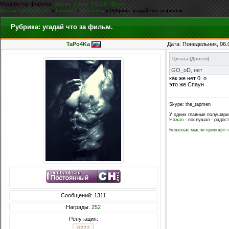
Модератор форума:
,
,
,
g0d-me
Casus
FiLLiN
iEnjoy
Форум CoDHacks.Ru
»
Курилка
»
Обо всем
»
Рубрика: угадай что за фильм.
Рубрика: угадай что за фильм.
TaPo4Ka
Дата: Понедельник, 06.
Цитата
(
Дроген
)
GO_oD, нет
как же нет 0_о
это же Спаун
Skype: the_tapmen
У одних главные полушари
Нажал
- послушал - радост
Бешеные мысли приходят н
Сообщений: 1311
Награды:
252
Репутация:
6277