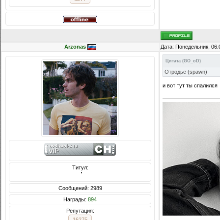
Arzonas
Дата: Понедельник, 06.
Цитата
(
GO_oD
)
Отродье (spawn)
и вот тут ты спалился
Титул:
  ̍̍̍̍̍̍̍̍̍̍̍̍̍̍̍̍̍̍̍̍̍̍̍̍̍̍̍̍̍̍̍̍̍̍̍̍̍̍̍̍̍̍̍̍̍̍
Сообщений: 2989
Награды:
894
Репутация:
16275