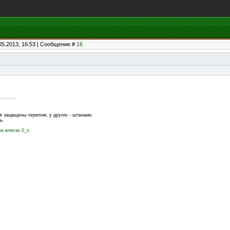
05.2013, 16:53 | Сообщение #
16
я защищены черепом, у других - штанами.
ь.
а вписке 0_о