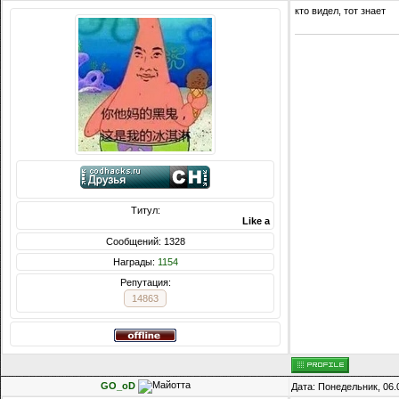
кто видел, тот знает
Титул:
Like a God
Сообщений: 1328
Награды:
1154
Репутация:
14863
GO_oD
Дата: Понедельник, 06.