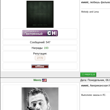
event
, любишь фильмы
Melody and Lena
Сообщений: 547
Награды:
193
Репутация:
2770
Wentz
Дата: Понедельник, 06.
event
, Американская 
Выполняю заказы в ЛС.