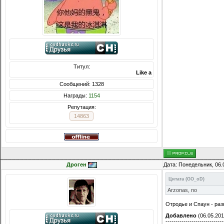
Титул:
Like a God
Сообщений: 1328
Награды:
1154
Репутация:
14863
Дроген
Дата: Понедельник, 06.
Цитата
(
GO_oD
)
Arzonas, no
Отродье и Спаун - ра
Добавлено
(06.05.201
-----------------------------