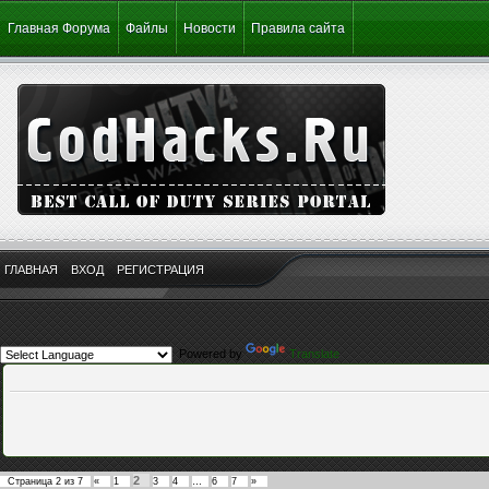
Главная Форума
Файлы
Новости
Правила сайта
ГЛАВНАЯ
ВХОД
РЕГИСТРАЦИЯ
Powered by
Translate
2
Страница
2
из
7
«
1
3
4
…
6
7
»