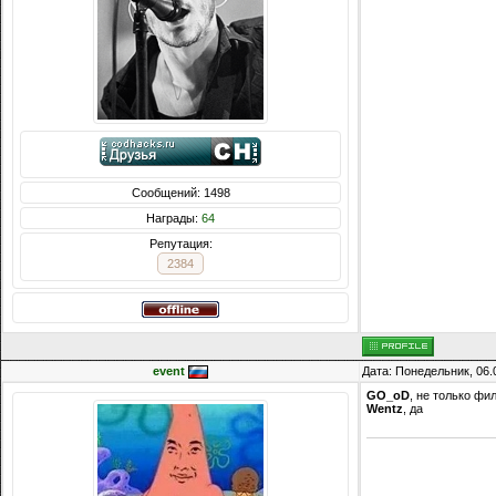
Сообщений: 1498
Награды:
64
Репутация:
2384
event
Дата: Понедельник, 06.
GO_oD
, не только ф
Wentz
, да