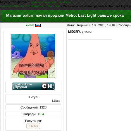
Модератор форума:
,
,
,
g0d-me
Casus
FiLLiN
iEnjoy
Форум CoDHacks.Ru
»
Курилка
»
Обо всем
»
Магазин Saturn начал продажи Metro: Last Light 
Магазин Saturn начал продажи Metro: Last Light раньше срока
event
Дата: Вторник, 07.05.2013, 19:16 | Сообще
MID3RY
, унизил
Титул:
Like a God
Сообщений: 1328
Награды:
1154
Репутация:
14863