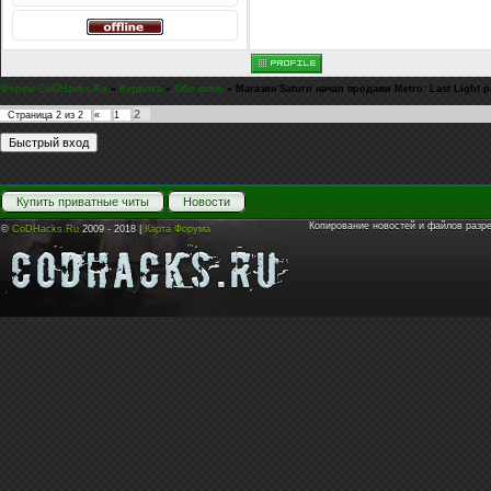
Форум CoDHacks.Ru
»
Курилка
»
Обо всем
»
Магазин Saturn начал продажи Metro: Last Light 
2
Страница
2
из
2
«
1
Купить приватные читы
Новости
Копирование новостей и файлов разр
©
CoDHacks.Ru
2009 - 2018 |
Карта Форума