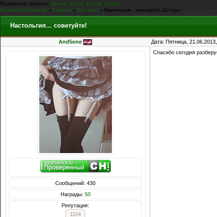
Модератор форума:
,
,
,
g0d-me
Casus
FiLLiN
iEnjoy
Форум CoDHacks.Ru
»
Курилка
»
Обо всем
»
Настольгия... советуйте!
(Шутеры)
Настольгия... советуйте!
And5one
Дата: Пятница, 21.06.2013
Спасибо сегодня разберу
Сообщений: 430
Награды:
50
Репутация:
1104