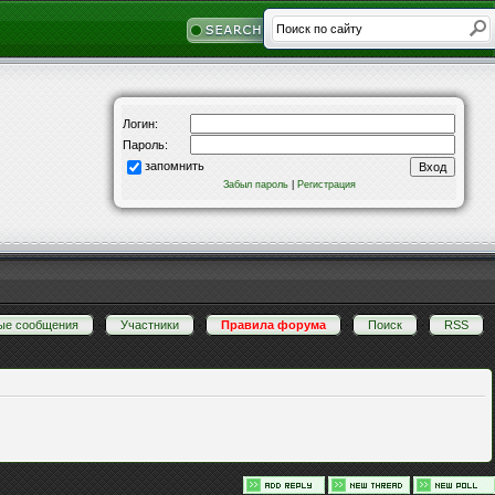
Логин:
Пароль:
запомнить
Забыл пароль
|
Регистрация
ые сообщения
·
Участники
·
Правила форума
·
Поиск
·
RSS