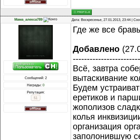
Мама_алекса789
Дата: Воскресенье, 27.01.2013, 23:44 | С
Где же все брав
Добавлено
(27.0
-----------------------
Всё, завтра соб
вытаскивание ко
Сообщений: 2
Награды:
0
Будем устраиват
Репутация:
еретиков и парш
51
жополизов сладк
колья инквизици
организация орг
заполонившую с