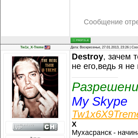
Сообщение отр
Tw1x_X-Treme
Дата: Воскресенье, 27.01.2013, 23:26 | С
Destroy
, зачем 
не его,ведь я не
Разрешени
My Skype
Tw1x6X9Treme -
X
Мухасранск - начин