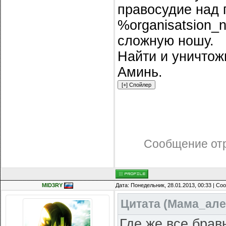
правосудие над 
%organisatsion_
сложную ношу.
Найти и уничтожи
Аминь.
Сообщение от
MID3RY
Дата: Понедельник, 28.01.2013, 00:33 | С
Цитата
(
Мама_але
Где же все бра