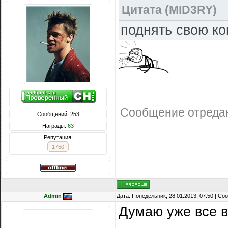
Найти и уничтож
Цитата
(
MID3RY
)
поднять свою ко
Сообщение отреда
Сообщений: 253
Награды:
63
Репутация:
1750
Admin
Дата: Понедельник, 28.01.2013, 07:50 | С
Думаю уже все в