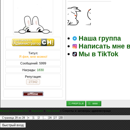
Наша группа
Написать мне в
Мы в TikTok
Титул:
Я фея, мне можно!
Сообщений: 5999
Награды:
1830
Репутация:
27342
Форум CoDHacks.Ru
»
Курилка
»
Обо всем
»
Секреты и заговоры администраци
28
Страница
28
из
28
«
1
2
…
26
27