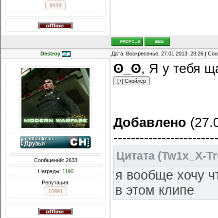
9444
Destroy
Дата: Воскресенье, 27.01.2013, 23:26 | С
ʘ_ʘ
, Я у тебя щ
Добавлено
(27.0
-----------------------
Цитата
(
Tw1x_X-T
Сообщений: 2633
я вообще хочу ч
Награды:
1190
Репутация:
в этом клипе
10991