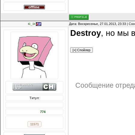
⊂_⊃
Дата: Воскресенье, 27.01.2013, 23:33 | С
Destroy
, но мы 
Сообщение отред
Титул:
Сообщений: 1275
Награды:
774
Репутация:
11571