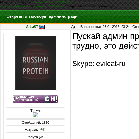
Модератор форума:
,
,
,
g0d-me
Casus
FiLLiN
iEnjoy
Форум CoDHacks.Ru
»
Курилка
»
Обо всем
»
Секреты и заговоры администраци
Секреты и заговоры администраци
AtLaST
Дата: Воскресенье, 27.01.2013, 23:24 | С
Пускай админ пр
трудно, это дей
Skype: evilcat-ru
Титул:
Сообщений: 1860
Награды:
661
Репутация: