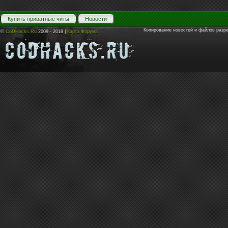
Купить приватные читы
Новости
Копирование новостей и файлов разр
©
CoDHacks.Ru
2009 - 2018 |
Карта Форума