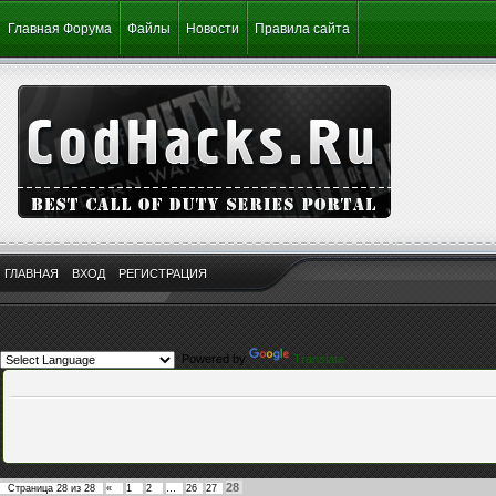
Главная Форума
Файлы
Новости
Правила сайта
ГЛАВНАЯ
ВХОД
РЕГИСТРАЦИЯ
Powered by
Translate
28
Страница
28
из
28
«
1
2
…
26
27