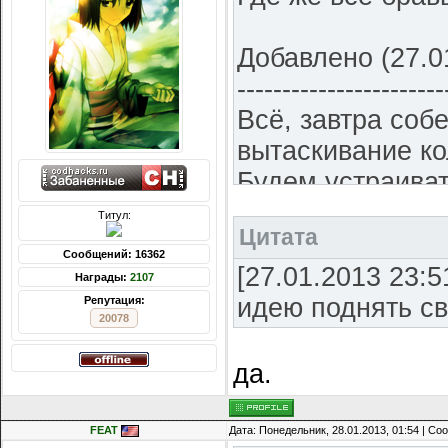
Добавлено (27.01
-----------------------
Всё, завтра соб
вытаскивание ко
Будем устраива
еретиков и пар
Титул:
Цитата
жополизов слад
Сообщений: 16362
колья инквизици
[27.01.2013 23:5
Награды:
2107
организация орг
идею поднять св
Репутация:
20078
заполонившую с
правосудие над 
да.
%organisatsion_
сложную ношу.
FEAT
Дата: Понедельник, 28.01.2013, 01:54 | С