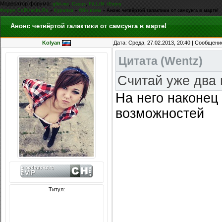
Модератор форума:
,
,
,
g0d-me
Casus
FiLLiN
iEnjoy
Форум CoDHacks.Ru
»
Курилка
»
Обо всем
»
Анонс четвёртой галактики от самсунга в марте!
Анонс четвёртой галактики от самсунга в марте!
Kolyan
Дата: Среда, 27.02.2013, 20:40 | Сообщени
Цитата
(
Wentz
)
Считай уже два г
На него наконец
возможностей
Титул:
Сообщений: 8074
Награды:
714