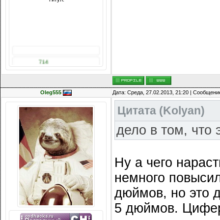
Сообщений: 8074
Награды:
714
Репутация:
14216
Oleg555
Дата: Среда, 27.02.2013, 21:20 | Сообщени
Цитата
(
Kolyan
)
дело в том, что
Ну а чего нараст
немного повысили
дюймов, но это 
5 дюймов. Цифер