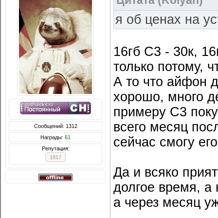
Цитата
(
Kolyan
)
я об ценах на ус
16гб С3 - 30к, 1
только потому, 
А то что айфон 
хорошо, много д
примеру С3 поку
всего месяц посл
Сообщений: 1312
Награды:
61
сейчас смогу его
Репутация:
1817
Да и всяко прият
долгое время, а 
а через месяц уж