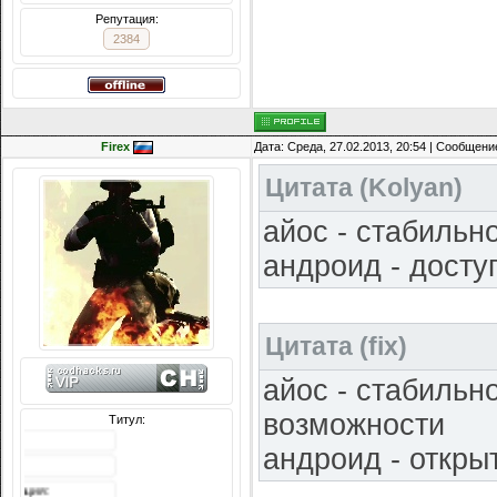
Репутация:
2384
Firex
Дата: Среда, 27.02.2013, 20:54 | Сообщени
Цитата
(
Kolyan
)
айос - стабильно
андроид - досту
Цитата
(
fix
)
айос - стабильно
возможности
Титул:
Сообщений: 3242
андроид - откры
Награды:
618
Репутация: