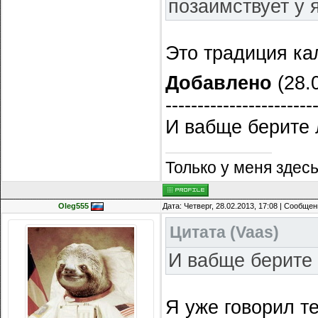
позаимствует у 
Это традиция ка
Добавлено
(28.0
-----------------------
И вабще берите
Только у меня зде
Oleg555
Дата: Четверг, 28.02.2013, 17:08 | Сообще
Цитата
(
Vaas
)
И вабще берите
Я уже говорил те