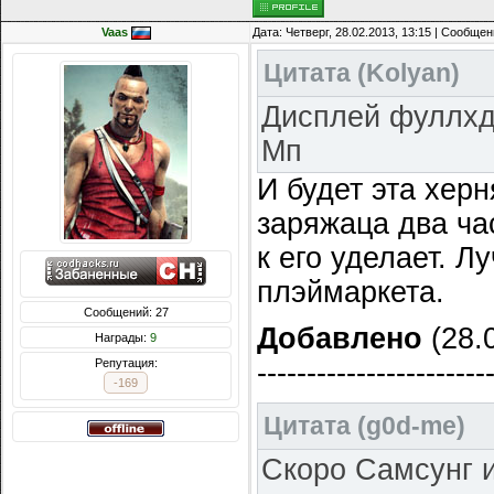
Vaas
Дата: Четверг, 28.02.2013, 13:15 | Сообще
Цитата
(
Kolyan
)
Дисплей фуллхд
Мп
И будет эта херн
заряжаца два ча
к его уделает. Л
плэймаркета.
Сообщений: 27
Добавлено
(28.0
Награды:
9
Репутация:
-----------------------
-169
Цитата
(
g0d-me
)
Скоро Самсунг и