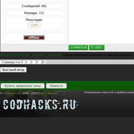
Сообщений: 461
Награды:
101
Репутация:
1199
Форум CoDHacks.Ru
»
Курилка
»
Обо всем
»
Анонс четвёртой галактики от самсунга в марте!
3
Страница
3
из
3
«
1
2
Купить приватные читы
Новости
Копирование новостей и файлов разр
©
CoDHacks.Ru
2009 - 2018 |
Карта Форума