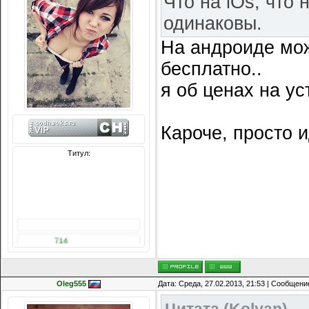
Что на iOs, что
одинаковы.
На андроиде мож
бесплатно..
я об ценах на ус
Кароче, просто 
Титул:
Сообщений: 8074
Награды:
714
Репутация:
14216
Oleg555
Дата: Среда, 27.02.2013, 21:53 | Сообщени