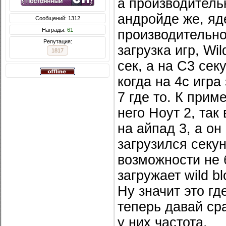
а производитель
андройде же, яде
Сообщений: 1312
Награды:
61
производительно
Репутация:
загрузка игр, Wi
1817
сек, а на С3 сек
когда на 4с игра
7 где то. К прим
него Ноут 2, так
на айпад 3, а он
загрузился секу
возможности не б
загружает wild b
Ну значит это гд
теперь давай ср
у них частота.