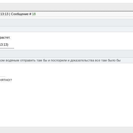
, 13:13 | Сообщение #
18
растет.
13:13)
------------
ком водяным отправить там бы и поспорили и доказательства все там было бы
ПОНЯТНО!?