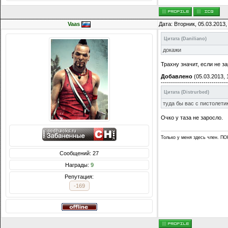
Vaas
Дата: Вторник, 05.03.2013
Цитата
(
Daniliano
)
докажи
Трахну значит, если не за
Добавлено
(05.03.2013, 
---------------------------------
Цитата
(
Distrurbed
)
туда бы вас с пистолети
Очко у таза не заросло.
Только у меня здесь член. 
Сообщений: 27
Награды:
9
Репутация:
-169