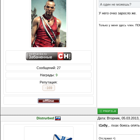
А один не можешь?
У него очко заросло же.
Только у меня здесь член. 
Сообщений: 27
Награды:
9
Репутация:
-169
Distrurbed
Дата: Вторник, 05.03.2013
t1x0y
,.. пхах боюсь опять
Отслужил =)