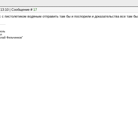
, 13:10 | Сообщение #
17
ас с пистолетиком водяным отправить там бы и поспорили и доказательства все там б
поль
ил
колай Фильчинков"