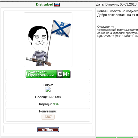
Distrurbed
Дата: Вторник, 05.03.2013
новая школота на кодхак
Добро пожаловать на кх 
Отслужил =)
Черноморский флот г.Севасто
За год на 4 кораблях прослуж
БДК "Азов" "Орск" "Ямал" "Ни
Титул:
Сообщений: 688
Награды:
934
Репутация:
4307