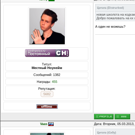
Цитата
(
Distrurbed
)
новая школота на кодха
Добро пожаловать на кх
А один не можешь?
Титул:
Местный Ноунейм
Сообщений: 1382
Награды:
455
Репутация:
5682
Vaas
Дата: Вторник, 05.03.2013
Цитата
(
t1x0y
)