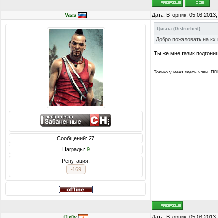
Vaas
Дата: Вторник, 05.03.2013
Цитата
(
Distrurbed
)
Добро пожаловать на кх
Ты же мне тазик подгониш
Только у меня здесь член. 
Сообщений: 27
Награды:
9
Репутация:
-169
t1x0y
Дата: Вторник, 05.03.2013