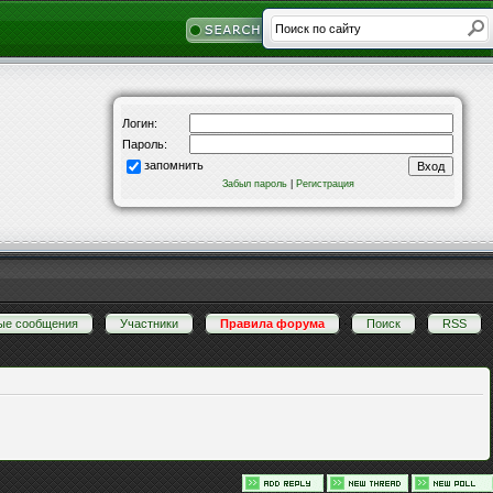
Логин:
Пароль:
запомнить
Забыл пароль
|
Регистрация
ые сообщения
·
Участники
·
Правила форума
·
Поиск
·
RSS