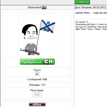
Distrurbed
Дата: Вторник, 05.03.2013
щинки блин ... туда бы в
Отслужил =)
Черноморский флот г.Севасто
За год на 4 кораблях прослуж
БДК "Азов" "Орск" "Ямал" "Ни
Титул:
Сообщений: 688
Награды:
934
Репутация:
4307