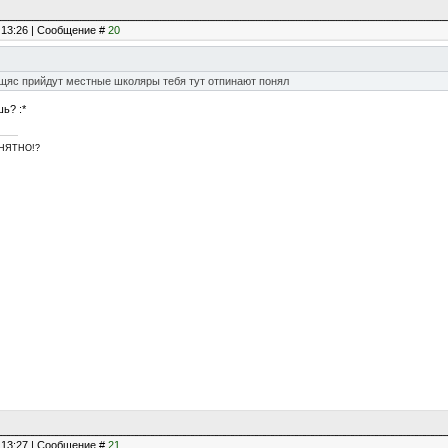
, 13:26 | Сообщение #
20
 щяс прийдут местные школяры тебя тут отпинают понял
ь? :*
ПОНЯТНО!?
, 13:27 | Сообщение #
21