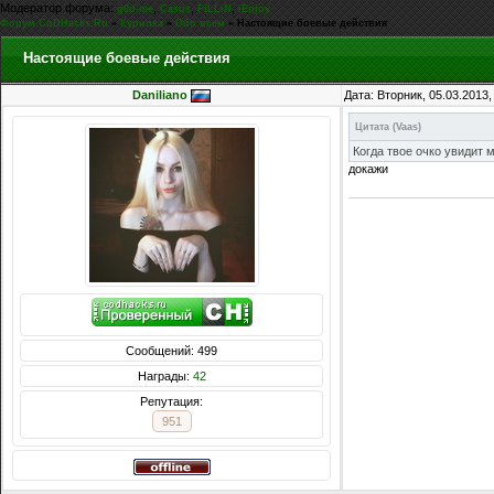
Модератор форума:
,
,
,
g0d-me
Casus
FiLLiN
iEnjoy
Форум CoDHacks.Ru
»
Курилка
»
Обо всем
»
Настоящие боевые действия
Настоящие боевые действия
Daniliano
Дата: Вторник, 05.03.2013
Цитата
(
Vaas
)
Когда твое очко увидит м
докажи
Сообщений: 499
Награды:
42
Репутация:
951