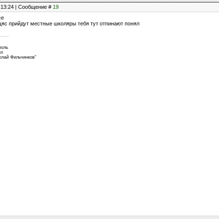
, 13:24 | Сообщение #
19
се
щяс прийдут местные школяры тебя тут отпинают понял
поль
ил
колай Фильчинков"