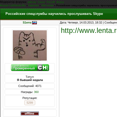
Модератор форума:
,
,
,
g0d-me
Casus
FiLLiN
iEnjoy
Форум CoDHacks.Ru
»
Курилка
»
Обо всем
»
Российские спецслужбы научились прослушиват
Российские спецслужбы научились прослушивать Skype
S1erra
Дата: Четверг, 14.03.2013, 18:32 | Сообще
http://www.lenta.
Титул:
Я бывший кидала
Сообщений: 4071
Награды:
360
Репутация:
5299