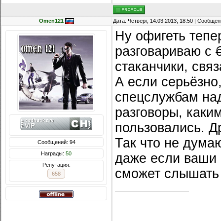
Omen121
Дата: Четверг, 14.03.2013, 18:50 | Сообще
Ну офигеть тепер
разговариваю с
стаканчики, свя
А если серьёзно,
спецслужбам над
разговоры, каки
пользовались. Д
Так что не дума
Сообщений: 94
Награды:
50
даже если ваши 
Репутация:
сможет слышать
658