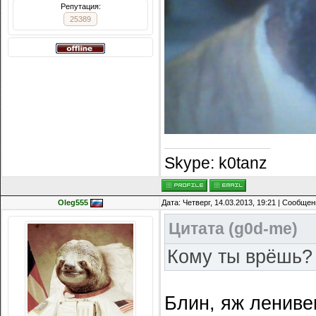
Репутация:
25389
Skype: k0tanz
Oleg555
Дата: Четверг, 14.03.2013, 19:21 | Сообще
Цитата
(
g0d-me
)
Кому ты врёшь? 
Блин, яж лениве