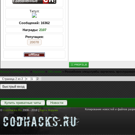
Титул:
Сообщений: 16362
Награды:
2107
Репутация:
20078
Форум CoDHacks.Ru
»
Курилка
»
Обо всем
»
Российские спецслужбы научились прослушиват
2
Страница
2
из
2
«
1
Купить приватные читы
Новости
Копирование новостей и файлов разр
©
CoDHacks.Ru
2009 - 2018 |
Карта Форума