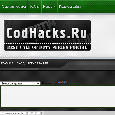
Главная Форума
Файлы
Новости
Правила сайта
ГЛАВНАЯ
ВХОД
РЕГИСТРАЦИЯ
Powered by
Translate
4
Страница
4
из
4
«
1
2
3