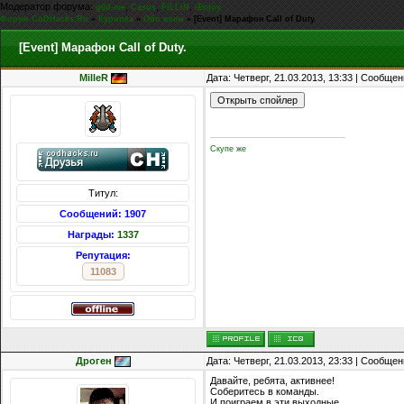
Модератор форума:
,
,
,
g0d-me
Casus
FiLLiN
iEnjoy
Форум CoDHacks.Ru
»
Курилка
»
Обо всем
»
[Event] Марафон Call of Duty.
[Event] Марафон Call of Duty.
MilleR
Дата: Четверг, 21.03.2013, 13:33 | Сообще
Скупе же
Титул:
Сообщений: 1907
Награды:
1337
Репутация:
11083
Дроген
Дата: Четверг, 21.03.2013, 23:33 | Сообще
Давайте, ребята, активнее!
Соберитесь в команды.
И поиграем в эти выходные.