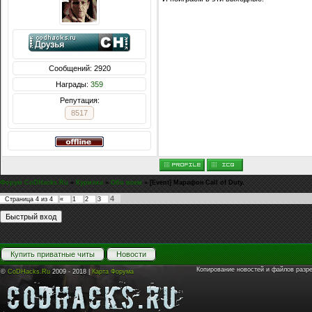
Сообщений: 2920
Награды:
359
Репутация:
8517
Форум CoDHacks.Ru
»
Курилка
»
Обо всем
»
[Event] Марафон Call of Duty.
4
Страница
4
из
4
«
1
2
3
Купить приватные читы
Новости
Копирование новостей и файлов разр
©
CoDHacks.Ru
2009 - 2018 |
Карта Форума