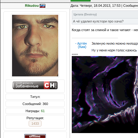
Rikudou
Дата: Четверг, 18.04.2013, 17:53 | Сообще
Цитата
(
Destroy
)
А чё удалил кулстори про хача?
Когда стоят за спиной и такое читают - н
====
Титул:
Сообщений: 360
Награды:
61
Репутация:
1433