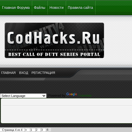
Главная Форума
Файлы
Новости
Правила сайта
ГЛАВНАЯ
ВХОД
РЕГИСТРАЦИЯ
Powered by
Translate
4
Страница
4
из
4
«
1
2
3