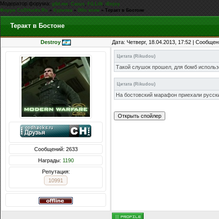
Модератор форума:
,
,
,
g0d-me
Casus
FiLLiN
iEnjoy
Форум CoDHacks.Ru
»
Курилка
»
Обо всем
»
Теракт в Бостоне
Теракт в Бостоне
Destroy
Дата: Четверг, 18.04.2013, 17:52 | Сообще
Цитата
(
Rikudou
)
Такой слушок прошел, для бомб использ
Цитата
(
Rikudou
)
На бостовский марафон приехали русски
Сообщений: 2633
Награды:
1190
Репутация:
10991