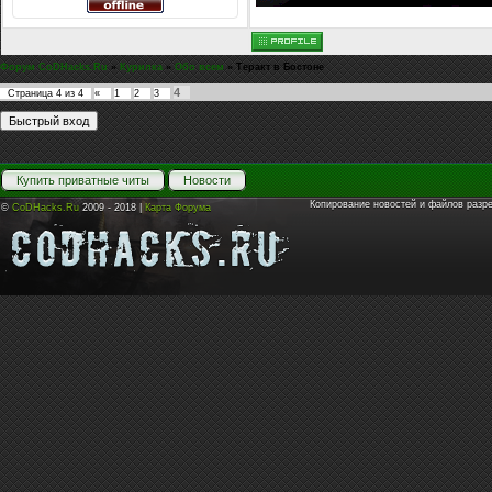
Форум CoDHacks.Ru
»
Курилка
»
Обо всем
»
Теракт в Бостоне
4
Страница
4
из
4
«
1
2
3
Купить приватные читы
Новости
Копирование новостей и файлов разр
©
CoDHacks.Ru
2009 - 2018 |
Карта Форума