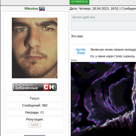
Rikudou
Дата: Четверг, 18.04.2013, 18:51 | Сообще
Цитата
(
g0d-me
)
Это вин.
====
Титул:
Сообщений: 360
Награды:
61
Репутация:
1433