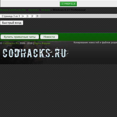
Форум CoDHacks.Ru
»
Курилка
»
Hi-tech
»
Windows 8.1/7 Professional
3
Страница
3
из
3
«
1
2
Купить приватные читы
Новости
Копирование новостей и файлов разр
©
CoDHacks.Ru
2009 - 2018 |
Карта Форума