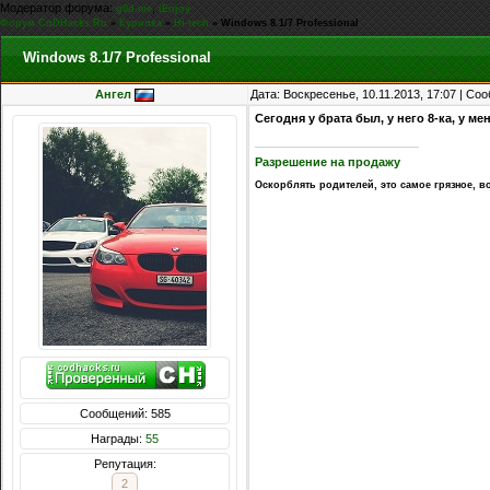
Модератор форума:
,
g0d-me
iEnjoy
Форум CoDHacks.Ru
»
Курилка
»
Hi-tech
»
Windows 8.1/7 Professional
Windows 8.1/7 Professional
Ангел
Дата: Воскресенье, 10.11.2013, 17:07 | С
Сегодня у брата был, у него 8-ка, у ме
Разрешение на продажу
Оскорблять родителей, это самое грязное, в
Сообщений: 585
Награды:
55
Репутация:
2