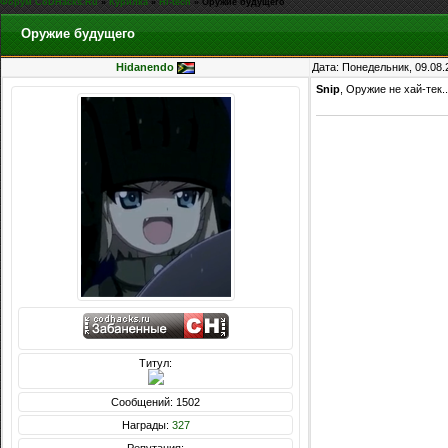
Форум CoDHacks.Ru
»
Курилка
»
Hi-tech
»
Оружие будущего
Оружие будущего
Hidanendo
Дата: Понедельник, 09.08.
Snip
, Оружие не хай-тек..
Титул:
Сообщений: 1502
Награды:
327