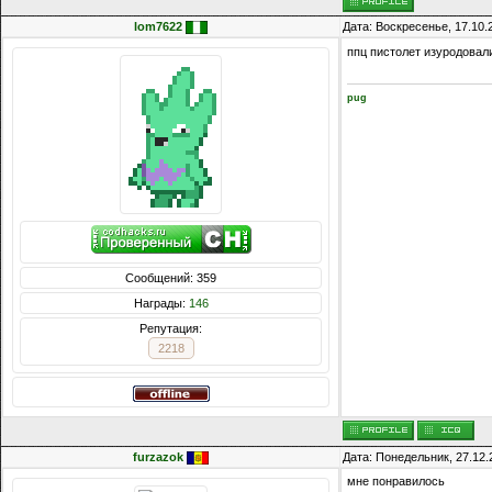
lom7622
Дата: Воскресенье, 17.10.
ппц пистолет изуродова
pug
Сообщений: 359
Награды:
146
Репутация:
2218
furzazok
Дата: Понедельник, 27.12.
мне понравилось