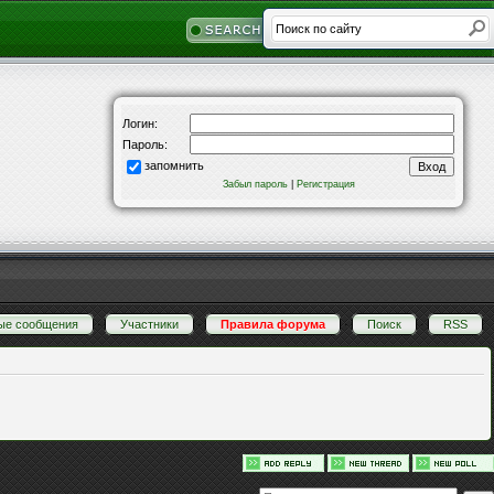
Логин:
Пароль:
запомнить
Забыл пароль
|
Регистрация
ые сообщения
·
Участники
·
Правила форума
·
Поиск
·
RSS