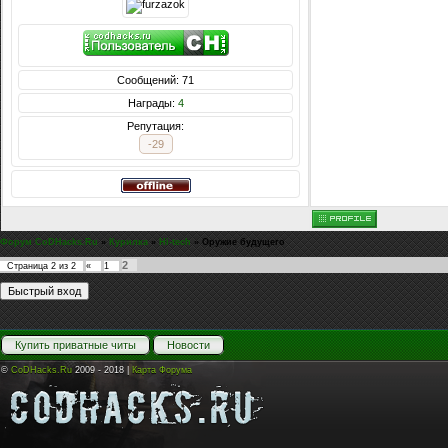
Сообщений: 71
Награды:
4
Репутация:
-29
Форум CoDHacks.Ru
»
Курилка
»
Hi-tech
»
Оружие будущего
2
Страница
2
из
2
«
1
Купить приватные читы
Новости
©
CoDHacks.Ru
2009 - 2018 |
Карта Форума