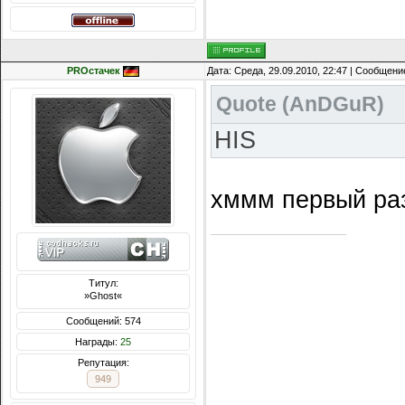
PROстачек
Дата: Среда, 29.09.2010, 22:47 | Сообщени
Quote
(
AnDGuR
)
HIS
хммм первый р
Титул:
»Ghost«
Сообщений: 574
Награды:
25
Репутация:
949