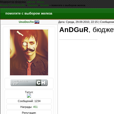
Модератор форума:
,
g0d-me
iEnjoy
Форум CoDHacks.Ru
»
Курилка
»
Hi-tech
»
помогите с выбором железа
помогите с выбором железа
UnoDosTre
Дата: Среда, 29.09.2010, 22:15 | Сообщени
AnDGuR
, бюдже
Титул:
Сообщений: 1234
Награды:
451
Репутация: