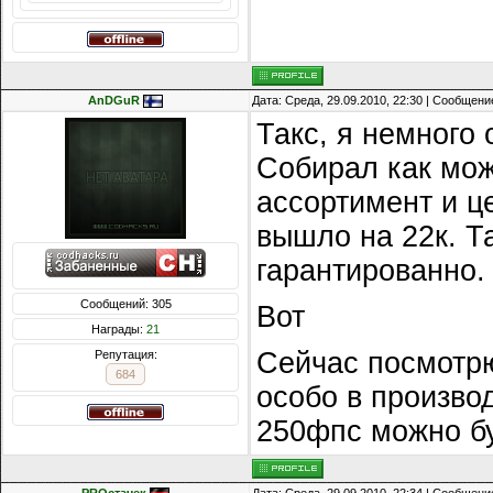
AnDGuR
Дата: Среда, 29.09.2010, 22:30 | Сообщени
Такс, я немного 
Собирал как мож
ассортимент и ц
вышло на 22к. Т
гарантированно.
Сообщений: 305
Вот
Награды:
21
Сейчас посмотрю
Репутация:
684
особо в производ
250фпс можно бу