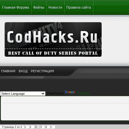
Главная Форума
Файлы
Новости
Правила сайта
ГЛАВНАЯ
ВХОД
РЕГИСТРАЦИЯ
Powered by
Translate
2
Страница
2
из
4
«
1
3
4
»