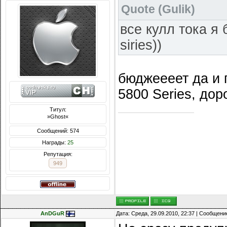
Quote
(
Gulik
)
все кулл тока я
siries))
бюджеееет да и 
5800 Series, дор
Титул:
»Ghost«
Сообщений: 574
Награды:
25
Репутация:
949
AnDGuR
Дата: Среда, 29.09.2010, 22:37 | Сообщени