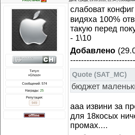
PROстачек
Дата: Среда, 29.09.2010, 22:34 | Сообщени
слабоват конфи
видяха 100% от
такую перед пок
- 1\10
Добавлено
(29.0
-----------------------
Титул:
Quote
(
SAT_MC
)
»Ghost«
Сообщений: 574
бюджет маленьк
Награды:
25
Репутация:
949
ааа извини за п
для 18косых нич
промах....