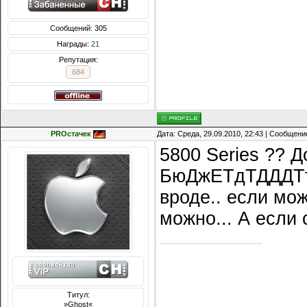
Сообщений: 305
Награды:
21
Репутация:
684
PROстачек
Дата: Среда, 29.09.2010, 22:43 | Сообщени
5800 Series ?? 
БюДжЕТдТДДДТтт
вроде.. если мож
можно... А если 
Титул:
»Ghost«