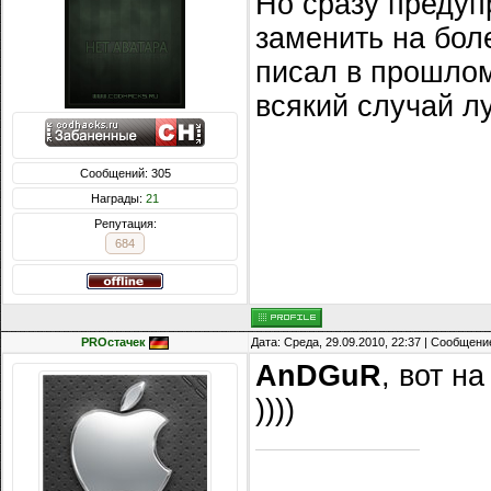
Но сразу предуп
заменить на бол
писал в прошлом
всякий случай л
Сообщений: 305
Награды:
21
Репутация:
684
PROстачек
Дата: Среда, 29.09.2010, 22:37 | Сообщени
AnDGuR
, вот н
))))