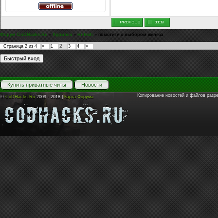
Форум CoDHacks.Ru
»
Курилка
»
Hi-tech
»
помогите с выбором железа
2
Страница
2
из
4
«
1
3
4
»
Купить приватные читы
Новости
Копирование новостей и файлов разр
©
CoDHacks.Ru
2009 - 2018 |
Карта Форума