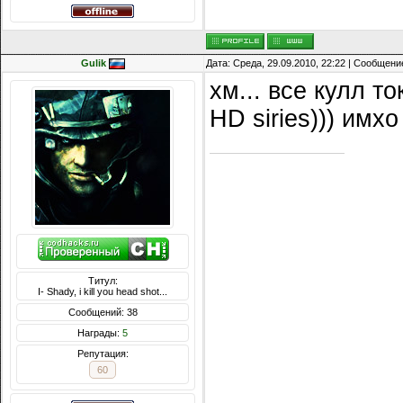
Gulik
Дата: Среда, 29.09.2010, 22:22 | Сообщени
хм... все кулл 
HD siries))) имх
Титул:
I- Shady, i kill you head shot...
Сообщений: 38
Награды:
5
Репутация:
60