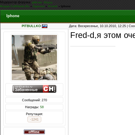
Модератор форума:
,
g0d-me
iEnjoy
Форум CoDHacks.Ru
»
Курилка
»
Hi-tech
»
Iphone
Iphone
PITBULLKO
Дата: Воскресенье, 10.10.2010, 12:25 | С
Fred-d,я этом о
Сообщений: 270
Награды:
58
Репутация:
-1241