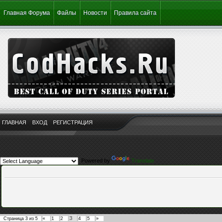
Главная Форума
Файлы
Новости
Правила сайта
ГЛАВНАЯ
ВХОД
РЕГИСТРАЦИЯ
Powered by
Translate
3
Страница
3
из
5
«
1
2
4
5
»