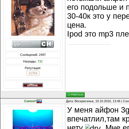
его подольше и 
30-40к это у пер
цена.
Ipod это mp3 пл
Сообщений: 2497
Награды:
732
Репутация:
11754
Centrof
Дата: Воскресенье, 10.10.2010, 13:46 | С
У меня айфон 3g
впечатлил,там к
нету
.Мне ег