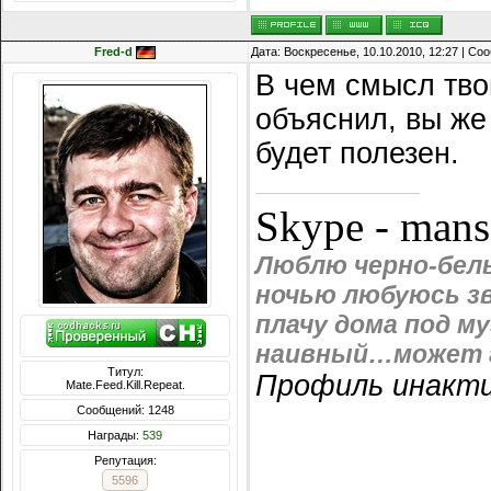
Fred-d
Дата: Воскресенье, 10.10.2010, 12:27 | С
В чем смысл тв
объяснил, вы же
будет полезен.
Skype - man
Люблю черно-белы
ночью любуюсь зв
плачу дома под м
наивный…может г
Титул:
Профиль инакти
Mate.Feed.Kill.Repeat.
Сообщений: 1248
Награды:
539
Репутация:
5596