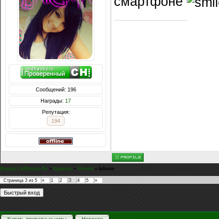
смартфоне
Сообщений: 196
Награды:
17
Репутация:
194
Форум CoDHacks.Ru
»
Курилка
»
Hi-tech
»
Iphone
3
Страница
3
из
5
«
1
2
4
5
»