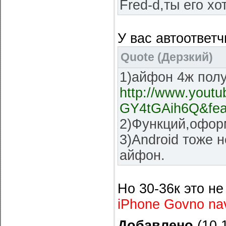
Fred-d,ты его хо
У вас автоответч
Quote
(
Дерзкий
)
1)айфон 4ж пол
http://www.yout
GY4tGAih6Q&fea
2)Функций,оформ
3)Android тоже 
айфон.
Но 30-36к это не
iPhone Govno na
Добавлено
(10.1