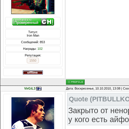
Титул:
Iron Man
Сообщений: 853
Награды:
102
Репутация:
1550
VirGiL3
Дата: Воскресенье, 10.10.2010, 13:08 | С
Quote
(
PITBULLK
Закрыто от нено
у кого есть айф