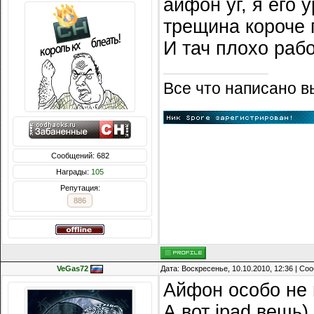
айфон уг, я его 
трещина короче 
И тач плохо рабо
Все что написано в
Сообщений: 682
Награды:
105
Репутация:
886
VeGas72
Дата: Воскресенье, 10.10.2010, 12:36 | С
Айфон особо не 
А вот ipad вещь)