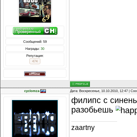
Сообщений: 59
Награды:
30
Репутация:
474
cyclomza
Дата: Воскресенье, 10.10.2010, 12:47 | С
филипс с синеньк
разобьешь
zaartny