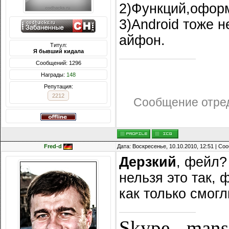
2)Функций,оформ
3)Android тоже 
айфон.
Титул:
Я бывший кидала
Сообщений: 1296
Награды:
148
Репутация:
2212
Сообщение отре
Fred-d
Дата: Воскресенье, 10.10.2010, 12:51 | С
Дерзкий
, фейл? 
нельзя это так, 
как только смогл
Skype - man