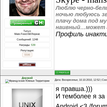
Люблю черно-белы
ночью любуюсь зв
плачу дома под м
наивный…может г
Титул:
Профиль инакти
Mate.Feed.Kill.Repeat.
Сообщений: 1248
Награды:
539
Репутация:
5596
Дерзкий
Дата: Воскресенье, 10.10.2010, 12:52 | С
я правша.)))
И темболее я за
Android <3 /foru