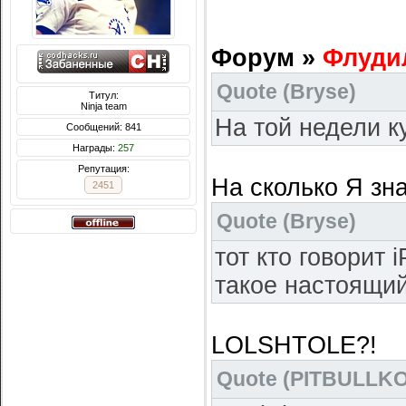
Форум »
Флуди
Quote
(
Bryse
)
Титул:
Ninja team
На той недели к
Сообщений: 841
Награды:
257
Репутация:
На сколько Я зна
2451
Quote
(
Bryse
)
тот кто говорит 
такое настоящий
LOLSHTOLE?!
Quote
(
PITBULLK