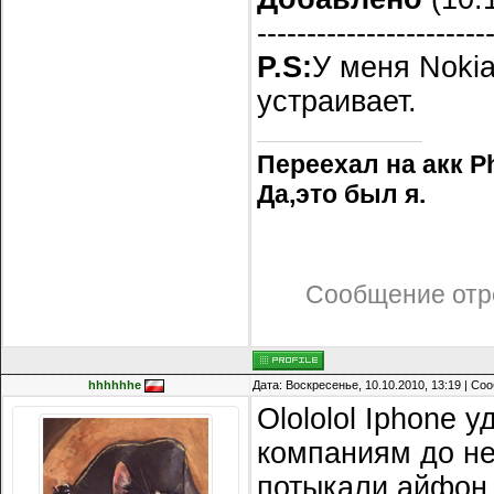
-----------------------
P.S:
У меня Nokia
устраивает.
Переехал на акк P
Да,это был я.
Сообщение отр
hhhhhhe
Дата: Воскресенье, 10.10.2010, 13:19 | С
Olololol Iphone 
компаниям до не
потыкали айфон 