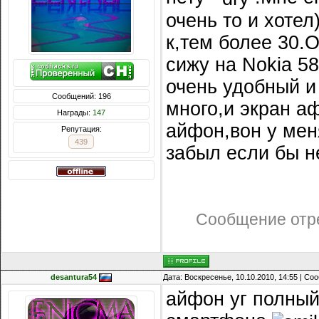
очень то и хотел
к,тем более 30.
сижу на Nokia 5
очень удобный и
Сообщений: 196
много,и экран а
Награды:
147
айфон,вон у мен
Репутация:
439
забыл если бы не
Сообщение отр
desantura54
Дата: Воскресенье, 10.10.2010, 14:55 | С
айфон уг полный