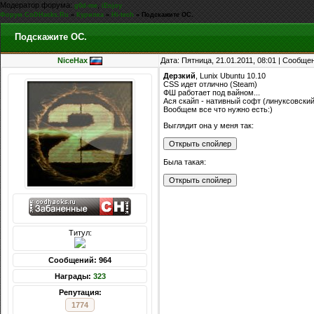
Модератор форума:
,
g0d-me
iEnjoy
Форум CoDHacks.Ru
»
Курилка
»
Hi-tech
»
Подскажите ОС.
Подскажите ОС.
NiceHax
Дата: Пятница, 21.01.2011, 08:01 | Сообще
Дерзкий
, Lunix Ubuntu 10.10
CSS идет отлично (Steam)
ФШ работает под вайном...
Ася скайп - нативный софт (линуксовский
Вообщем все что нужно есть:)
Выглядит она у меня так:
Была такая:
Титул:
Сообщений: 964
Награды:
323
Репутация:
1774