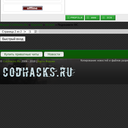
Форум CoDHacks.Ru
»
Курилка
»
Hi-tech
»
Подскажите ОС.
2
Страница
2
из
2
«
1
Купить приватные читы
Новости
Копирование новостей и файлов разр
©
CoDHacks.Ru
2009 - 2018 |
Карта Форума