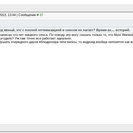
2013, 13:44 | Сообщение #
37
д явный, хтс с плохой оптимизацией и сенсом не лагает? Время ах.... историй.
написан что нет никакого сенса. По поводу игр могу сказать только то, что Most Wanted 
 угодило? Уж там точно все работает идеально.
слушать очередного дауна яблодрочера типа вилсы, то андроид вообще непонятно как в