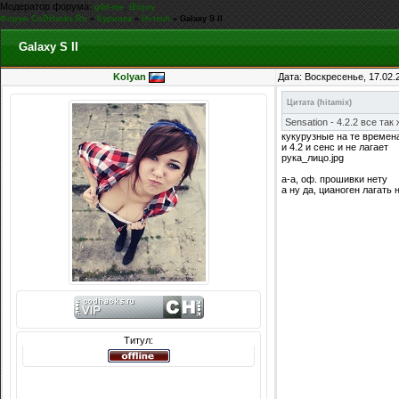
Модератор форума:
,
g0d-me
iEnjoy
Форум CoDHacks.Ru
»
Курилка
»
Hi-tech
»
Galaxy S II
Galaxy S II
Kolyan
Дата: Воскресенье, 17.02.
Цитата
(
hitamix
)
Sensation - 4.2.2 все та
кукурузные на те времена
и 4.2 и сенс и не лагает
рука_лицо.jpg
а-а, оф. прошивки нету
а ну да, цианоген лагать 
Титул: