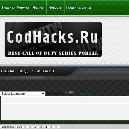
Главная Форума
Файлы
Новости
Правила сайта
ГЛАВНАЯ
ВХОД
РЕГИСТРАЦИЯ
Powered by
Translate
3
Страница
3
из
5
«
1
2
4
5
»