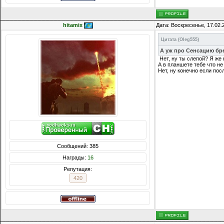
hitamix
Дата: Воскресенье, 17.02.
Цитата
(
Oleg555
)
А уж про Сенсацию бре
Нет, ну ты слепой? Я же 
А в планшете тебе что не
Нет, ну конечно если по
Сообщений: 385
Награды:
16
Репутация:
420