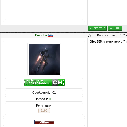
Сообщений: 8074
Награды:
714
Репутация:
14216
Pavluha
Дата: Воскресенье, 17.02.
Oleg555
, у меня некус 7 
Сообщений: 461
Награды:
101
Репутация:
1199