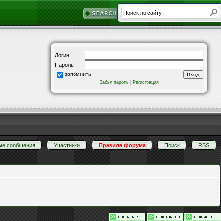
Логин:
Пароль:
запомнить
Забыл пароль
|
Регистрация
ые сообщения
·
Участники
·
Правила форума
·
Поиск
·
RSS