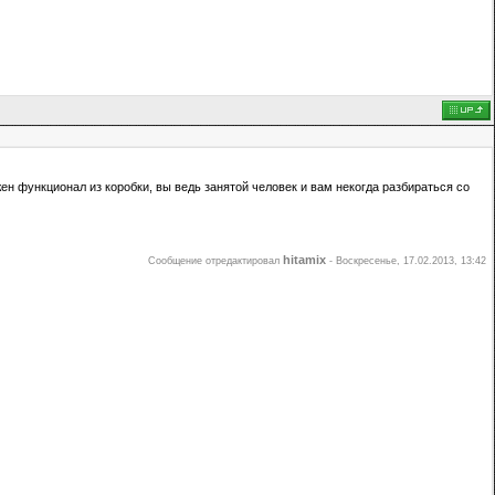
ен функционал из коробки, вы ведь занятой человек и вам некогда разбираться со
hitamix
Сообщение отредактировал
-
Воскресенье, 17.02.2013, 13:42