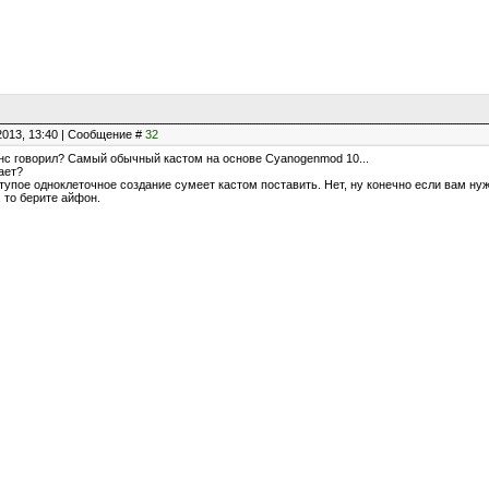
2013, 13:40 | Сообщение #
32
сенс говорил? Самый обычный кастом на основе Cyanogenmod 10...
вает?
упое одноклеточное создание сумеет кастом поставить. Нет, ну конечно если вам нуж
 то берите айфон.