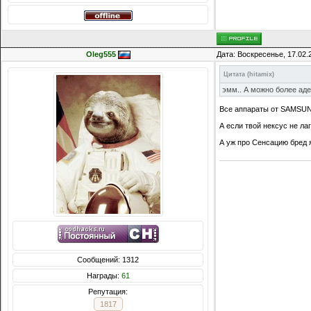
Oleg555
Дата: Воскресенье, 17.02.
Цитата
(
hitamix
)
эмм.. А можно более ад
Все аппараты от SAMSUNG
А если твой нексус не лаг
А уж про Сенсацию бред я
Сообщений: 1312
Награды:
61
Репутация:
1817