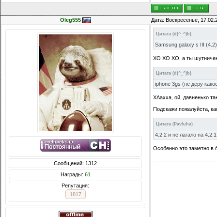
Oleg555
Дата: Воскресенье, 17.02.
Цитата
(
d(^_^)b
)
Samsung galaxy s III (4.2)
ХО ХО ХО, а ты шутничек
Цитата
(
d(^_^)b
)
iphone 3gs (не деру как
ХАахха, ой, давненько та
Подскажи пожалуйста, ка
Цитата
(
Pavluha
)
4.2.2 и не лагало на 4.2.1
Особенно это заметно в б
Сообщений: 1312
Награды:
61
Репутация:
1817