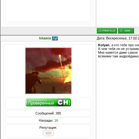
Сообщений: 8074
Награды:
714
Репутация:
14216
hitamix
Дата: Воскресенье, 17.02.
Kolyan
, а кто тебе про 
А чем тебя он не устраи
Мне кажется даже самое т
всякими там андройдами,
Сообщений: 385
Награды:
16
Репутация:
420