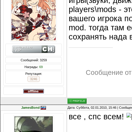
игры(звуки, движ
players\mods - э
вашего игрока п
mod. тогда там е
сохранять нада 
Сообщений: 3259
Награды:
69
Сообщение от
Репутация:
3246
JamesBond
Дата: Суббота, 02.01.2010, 15:46 | Сообщ
все , спс всем!