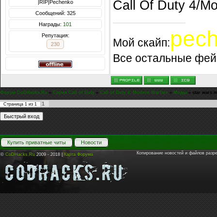
Call Of Duty 4/M
|RIP|Pechenko
Сообщений: 325
Награды:
101
pec
Репутация:
Мой скайп:
230
Все остальные фей
Форум CoDHacks.Ru
»
Серия Call of Duty
»
Call of Duty 4: Modern Warfare
»
Моды
»
star wars 
1
Страница
1
из
1
Купить приватные читы
Новости
Копирование новостей и файлов разр
©
CoDHacks.Ru
2009 - 2018 |
Карта Форума