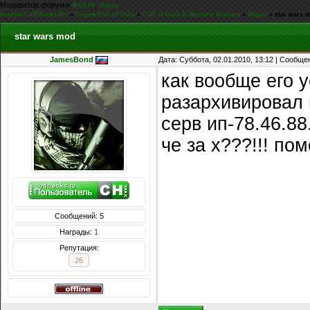
Модератор форума:
,
FiLLiN
iEnjoy
Форум CoDHacks.Ru
»
Серия Call of Duty
»
Call of Duty 4: Modern Warfare
»
Моды
»
star wars 
star wars mod
JamesBond
Дата: Суббота, 02.01.2010, 13:12 | Сообщ
как вообще его 
разархивировал в
серв ип-78.46.88
че за х???!!! по
Сообщений: 5
Награды:
1
Репутация:
26