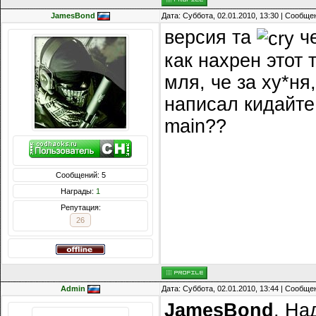
JamesBond
Дата: Суббота, 02.01.2010, 13:30 | Сообщ
версия та
че
как нахрен этот
мля, че за ху*ня,
написал кидайте 
main??
Сообщений: 5
Награды:
1
Репутация:
26
Admin
Дата: Суббота, 02.01.2010, 13:44 | Сообщ
JamesBond
, На