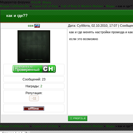
Модератор форума:
,
FiLLiN
iEnjoy
Форум CoDHacks.Ru
»
Серия Call of Duty
»
Call of Duty 4: Modern Warfare
»
Моды
»
как и где?
как и где??
cox
Дата: Суббота, 02.10.2010, 17:07 | Сообщ
как и где менять настройки промода и к
если это возможно
Сообщений: 23
Награды:
2
Репутация:
-11
Форум CoDHacks.Ru
»
Серия Call of Duty
»
Call of Duty 4: Modern Warfare
»
Моды
»
как и где?