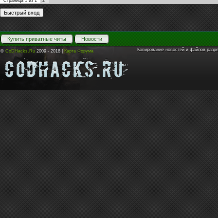
1
Страница
1
из
1
Купить приватные читы
Новости
Копирование новостей и файлов разр
©
CoDHacks.Ru
2009 - 2018 |
Карта Форума