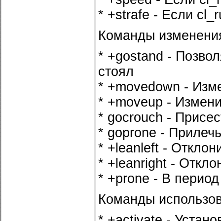
* +strafe - Если c
Команды изменения
* +gostand - Позво
стоял
* +movedown - Изм
* +moveup - Измен
* gocrouch - Присес
* goprone - Прилеч
* +leanleft - Откло
* +leanright - Откл
* +prone - В пери
Команды использов
* +activate - Уста