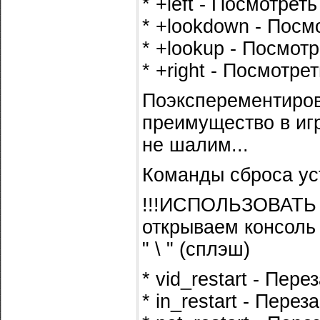
* +left - Посмотрет
* +lookdown - Посм
* +lookup - Посмот
* +right - Посмотре
Поэксперементиров
преимущество в игр
не шалим...
Команды сброса ус
!!!ИСПОЛЬЗОВАТЬ 
открываем консоль
" \ " (сплэш)
* vid_restart - Пер
* in_restart - Пере