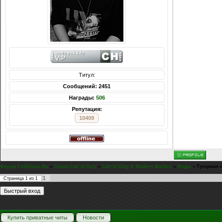
Титул:
Сообщений: 2451
Награды:
506
Репутация:
10409
Форум CoDHacks.Ru
»
Серия Call of Duty
»
Call of Duty 4: Modern Warfare
»
Моды
»
Туториал 
1
Страница
1
из
1
Купить приватные читы
Новости