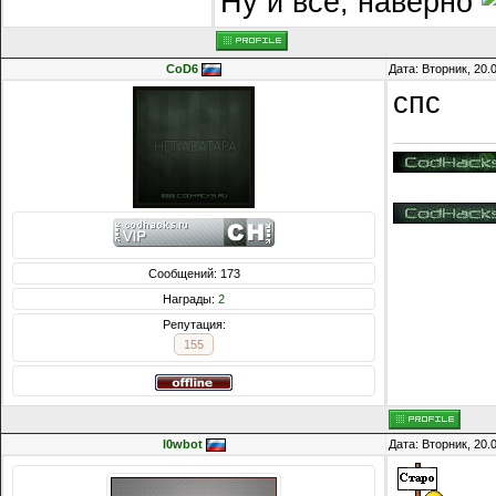
Ну и всё, наверно
СoD6
Дата: Вторник, 20.
спс
Сообщений: 173
Награды:
2
Репутация:
155
l0wbot
Дата: Вторник, 20.