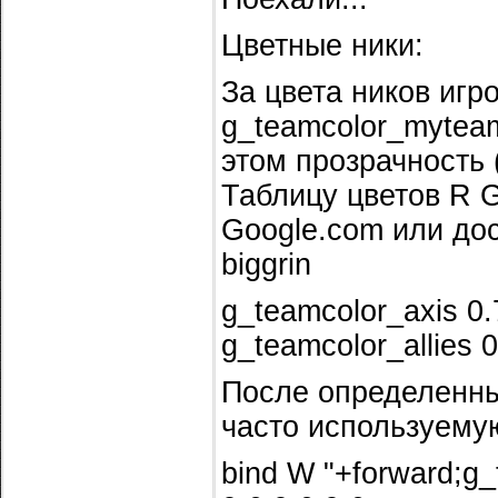
Цветные ники:
За цвета ников иг
g_teamcolor_myteam
этом прозрачность 
Таблицу цветов R 
Google.com или дос
biggrin
g_teamcolor_axis 0.
g_teamcolor_allies 
После определенны
часто используему
bind W "+forward;g