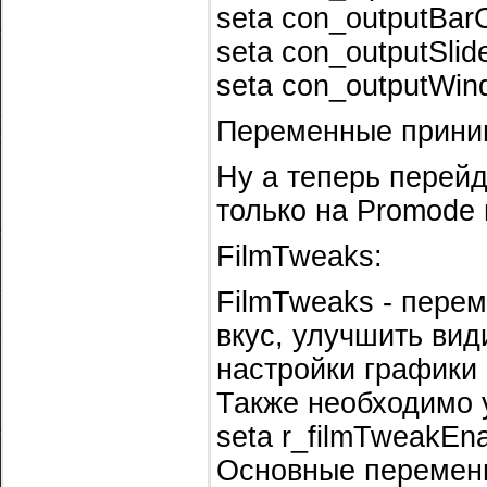
seta con_outputBarC
seta con_outputSlid
seta con_outputWind
Переменные приним
Ну а теперь перей
только на Promode и
FilmTweaks:
FilmTweaks - перем
вкус, улучшить вид
настройки графики 
Также необходимо у
seta r_filmTweakEna
Основные переменны