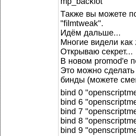
mp_backlot
Также вы можете п
"filmtweak".
Идём дальше...
Многие видели как 
Открываю секрет...
В новом promod'e 
Это можно сделать в
бинды (можете сме
bind 0 "openscript
bind 6 "openscriptm
bind 7 "openscript
bind 8 "openscriptm
bind 9 "openscriptm