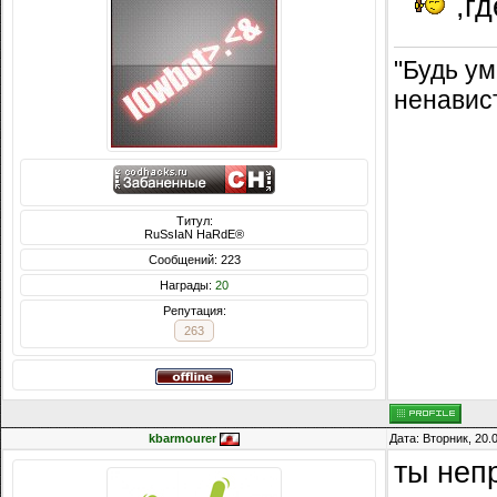
,гд
"Будь у
ненавист
Титул:
RuSsIaN HaRdE®
Сообщений: 223
Награды:
20
Репутация:
263
kbarmourer
Дата: Вторник, 20.
ты неп