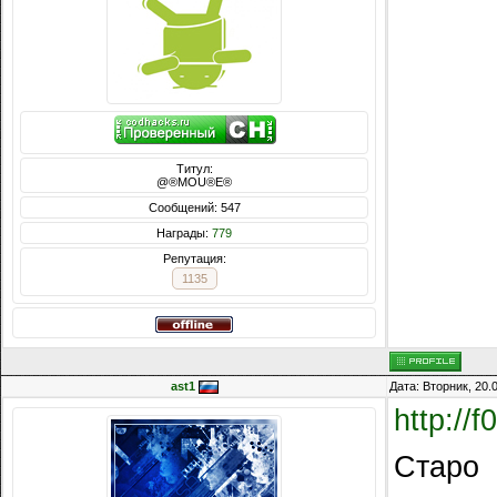
Титул:
@®MOU®E®
Сообщений: 547
Награды:
779
Репутация:
1135
ast1
Дата: Вторник, 20.
http://
Старо