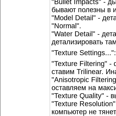
"Bullet Impacts" - 
бывают полезны в и
"Model Detail" - д
"Normal".
"Water Detail" - де
детализировать та
"Texture Settings...":
"Texture Filtering"
ставим Trilinear. Ина
"Anisotropic Filter
оставляем на макси
"Texture Quality" 
"Texture Resolutio
компьютер не тянет