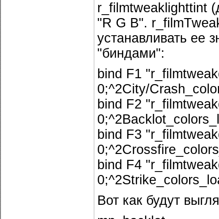
r_filmtweaklighttin
"R G B". r_filmTwe
устанавливать ее 
"биндами":
bind F1 "r_filmtweakd
0;^2City/Crash_colo
bind F2 "r_filmtweakd
0;^2Backlot_colors_
bind F3 "r_filmtweak
0;^2Crossfire_color
bind F4 "r_filmtweakd
0;^2Strike_colors_l
Вот как будут выгл