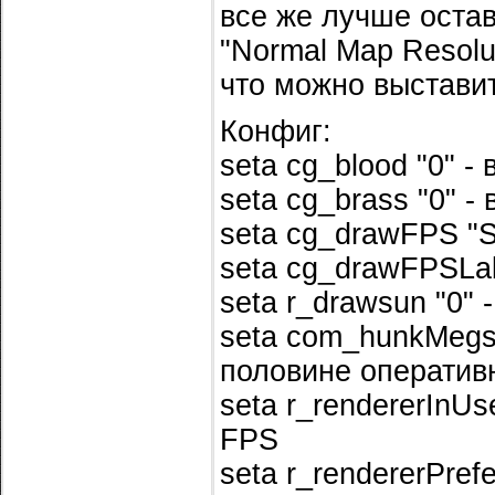
все же лучше остав
"Normal Map Resolut
что можно выстави
Конфиг:
seta cg_blood "0" 
seta cg_brass "0" -
seta cg_drawFPS "S
seta cg_drawFPSLa
seta r_drawsun "0"
seta com_hunkMegs 
половине оперативн
seta r_rendererInU
FPS
seta r_rendererPre