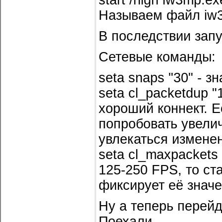
start /high iw3mp.ex
Называем файл iw
В последствии запу
Сетевые команды:
seta snaps "30" - 
seta cl_packetdup "
хороший коннект. Е
попробовать увелич
увлекаться изменен
seta cl_maxpackets
125-250 FPS, то ст
фиксирует её значе
Ну а теперь перейд
Поехали...