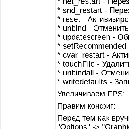
* net_restart - Пер
* snd_restart - Пер
* reset - Активизи
* unbind - Отменит
* updatescreen - О
* setRecommended 
* cvar_restart - А
* touchFile - Удали
* unbindall - Отме
* writedefaults - 
Увеличиваем FPS:
Правим конфиг:
Перед тем как вру
"Options" -> "Graphic