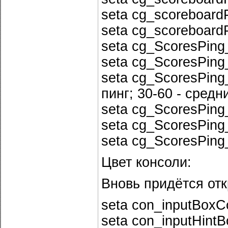
seta cg_scoreboard
seta cg_scoreboard
seta cg_ScoresPing
seta cg_ScoresPing
seta cg_ScoresPing_
пинг; 30-60 - средни
seta cg_ScoresPing
seta cg_ScoresPing
seta cg_ScoresPing
Цвет консоли:
Вновь придётся отк
seta con_inputBoxCo
seta con_inputHintB