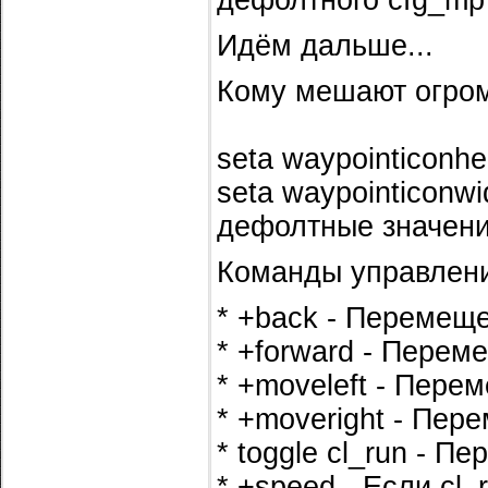
дефолтного cfg_mp
Идём дальше...
Кому мешают огром
seta waypointiconhe
seta waypointiconwi
дефолтные значени
Команды управлен
* +back - Перемещ
* +forward - Перем
* +moveleft - Пере
* +moveright - Пер
* toggle cl_run - П
* +speed - Если cl