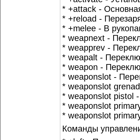
* +attack - Основна
* +reload - Перезар
* +melee - В рукопа
* weapnext - Перек
* weapprev - Перек
* weapalt - Перекл
* weapon - Переклю
* weaponslot - Пер
* weaponslot grena
* weaponslot pistol
* weaponslot prima
* weaponslot prima
Команды управлени