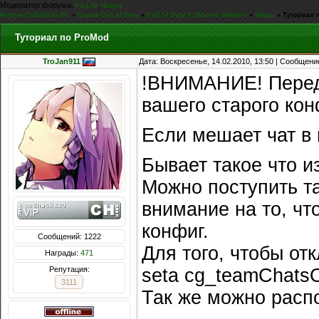
Модератор форума:
,
FiLLiN
iEnjoy
Форум CoDHacks.Ru
»
Серия Call of Duty
»
Call of Duty 4: Modern Warfare
»
Моды
»
Туториал 
Туториал по ProMod
TroJan911
Дата: Воскресенье, 14.02.2010, 13:50 | Сообщени
!ВНИМАНИЕ! Перед
вашего старого кон
Если мешает чат в 
Бывает такое что и
Можно поступить та
внимание на то, чт
конфиг.
Сообщений: 1222
Для того, чтобы от
Награды:
471
Репутация:
seta cg_teamChatsO
3111
Так же можно распо