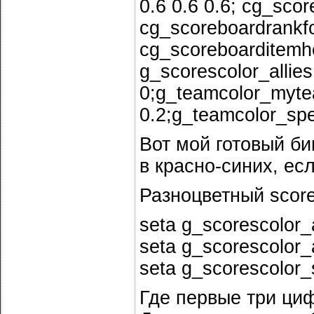
0.6 0.6 0.6; cg_sco
cg_scoreboardrankfo
cg_scoreboarditemhe
g_scorescolor_allies
0;g_teamcolor_mytea
0.2;g_teamcolor_spe
Вот мой готовый би
в красно-синих, ес
Разноцветный score
seta g_scorescolor_a
seta g_scorescolor_a
seta g_scorescolor_s
Где первые три циф