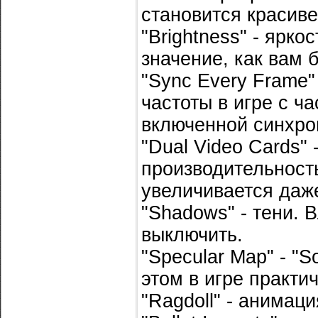
становится красиве
"Brightness" - ярк
значение, как вам б
"Sync Every Frame"
частоты в игре с ч
включенной синхрон
"Dual Video Cards" 
производительность
увеличивается даже
"Shadows" - тени. 
выключить.
"Specular Map" - "
этом в игре практи
"Ragdoll" - анимаци