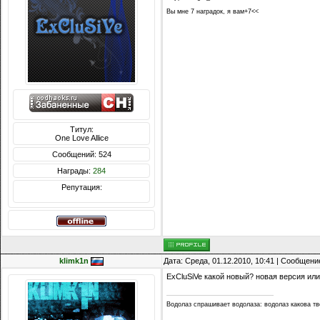
Вы мне 7 наградок, я вам+7<<
Титул:
One Love Allice
Сообщений: 524
Награды:
284
Репутация:
klimk1n
Дата: Среда, 01.12.2010, 10:41 | Сообщени
ExCluSiVe какой новый? новая версия ил
Водолаз спрашивает водолаза: водолаз какова т