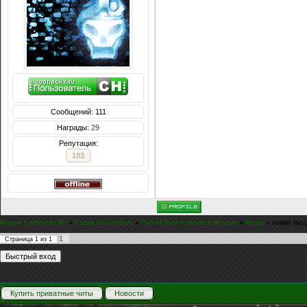
Сообщений: 111
Награды:
29
Репутация:
183
Форум CoDHacks.Ru
»
Серия Call of Duty
»
Call of Duty 4: Modern Warfare
»
Моды
»
zombi
(мод
1
Страница
1
из
1
Купить приватные читы
Новости