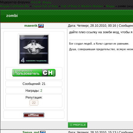
Модератор форума:
,
FiLLiN
iEnjoy
Форум CoDHacks.Ru
»
Серия Call of Duty
»
Call of Duty 4: Modern Warfare
»
Моды
»
zombi
(мод
zombi
mawerik
Дата: Четверг, 28.10.2010, 00:16 | Сообще
дайте плиз ссылку на зомби мод, чтобы я
Бог создал людей, а Кольт сделал их равными.
Душа, совершившая предательство, всякую неожи
Сообщений: 21
Награды:
2
Репутация:
22
Sanya_rnd
Дата: Четверг, 28.10.2010, 15:13 | Сообще