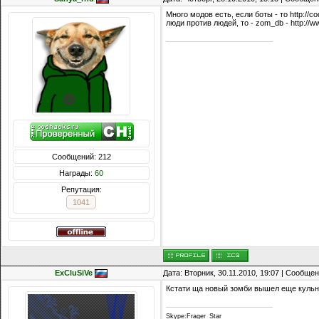
Много модов есть, если боты - то http://c
люди против людей, то - zom_db - http://w
Сообщений: 212
Награды:
60
Репутация:
1041
ExCluSiVe
Дата: Вторник, 30.11.2010, 19:07 | Сообще
Кстати ща новый зомби вышел еще куль
Skype:Frager_Star