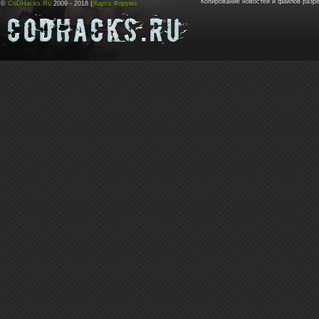
Копирование новостей и файлов разр
©
CoDHacks.Ru
2009 - 2018 |
Карта Форума