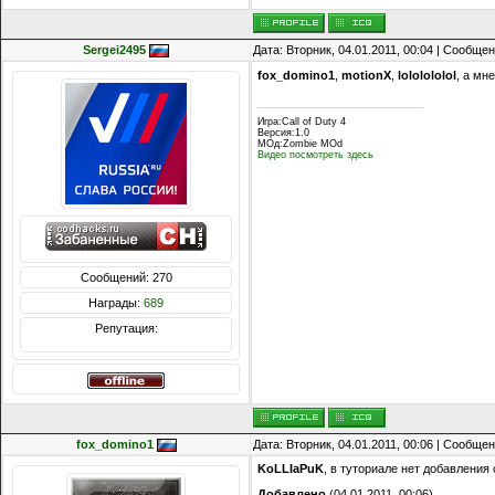
Sergei2495
Дата: Вторник, 04.01.2011, 00:04 | Сообще
fox_domino1
,
motionX
,
lololololol
, а мн
Игра:Call of Duty 4
Версия:1.0
МОд:Zombie MOd
Видео посмотреть здесь
Сообщений: 270
Награды:
689
Репутация:
fox_domino1
Дата: Вторник, 04.01.2011, 00:06 | Сообще
KoLLIaPuK
, в туториале нет добавления
Добавлено
(04.01.2011, 00:06)