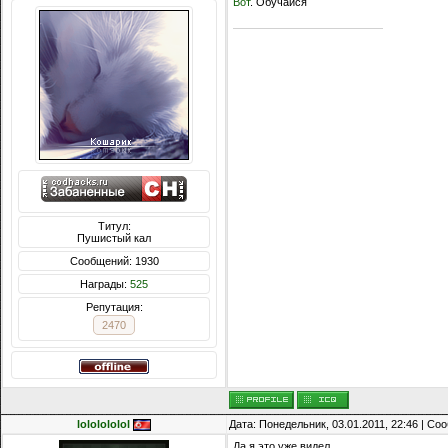
Вот
. Обучайся
Титул:
Пушистый кал
Сообщений: 1930
Награды:
525
Репутация:
2470
lololololol
Дата: Понедельник, 03.01.2011, 22:46 | С
Да я это уже видел.