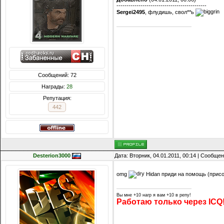
---------------------------------------------
Sergei2495
, флудишь, свол**ь
Сообщений: 72
Награды:
28
Репутация:
442
Desterion3000
Дата: Вторник, 04.01.2011, 00:14 | Сообще
omg
Hidan приди на помощь (прис
Вы мне +10 нагр я вам +10 в репу!
Работаю только через ICQ