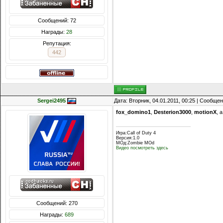
Сообщений: 72
Награды:
28
Репутация:
442
Sergei2495
Дата: Вторник, 04.01.2011, 00:25 | Сообще
fox_domino1
,
Desterion3000
,
motionX
, 
Игра:Call of Duty 4
Версия:1.0
МОд:Zombie MOd
Видео посмотреть здесь
Сообщений: 270
Награды:
689