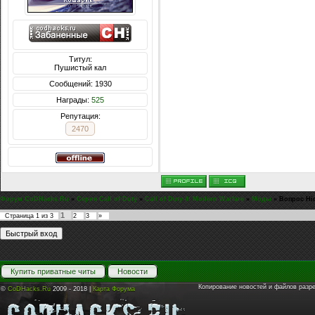
Титул:
Пушистый кал
Сообщений: 1930
Награды:
525
Репутация:
2470
Форум CoDHacks.Ru
»
Серия Call of Duty
»
Call of Duty 4: Modern Warfare
»
Моды
»
Вопрос Hi
1
Страница
1
из
3
2
3
»
Купить приватные читы
Новости
Копирование новостей и файлов разр
©
CoDHacks.Ru
2009 - 2018 |
Карта Форума