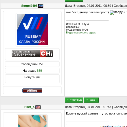
Sergei2495
Дата: Вторник, 04.01.2011, 00:59 | Сообще
оке босс))тему пакали прост)
а 
Игра:Call of Duty 4
Версия:1.0
МОд:Zombie MOd
Видео посмотреть здесь
Сообщений: 270
Награды:
689
Репутация:
Flux_X
Дата: Вторник, 04.01.2011, 01:43 | Сообще
Короче пускай сделает тутор по этому, м