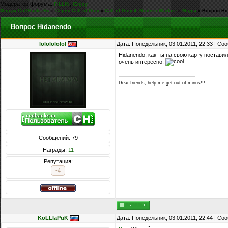
Модератор форума:
,
FiLLiN
iEnjoy
Форум CoDHacks.Ru
»
Серия Call of Duty
»
Call of Duty 4: Modern Warfare
»
Моды
»
Вопрос Hi
Вопрос Hidanendo
lololololol
Дата: Понедельник, 03.01.2011, 22:33 | С
Hidanendo, как ты на свою карту поставил
очень интересно.
Dear friends, help me get out of minus!!!
Сообщений: 79
Награды:
11
Репутация:
-4
KoLLIaPuK
Дата: Понедельник, 03.01.2011, 22:44 | С