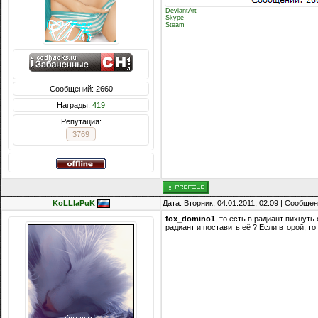
DeviantArt
Skype
Steam
Сообщений: 2660
Награды:
419
Репутация:
3769
KoLLIaPuK
Дата: Вторник, 04.01.2011, 02:09 | Сообще
fox_domino1
, то есть в радиант пихнут
радиант и поставить её ? Если второй, т