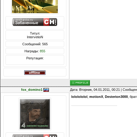
Титул:
IntervetioN
Сообщений: 565
Награды:
855
Репутация:
fox_domino1
Дата: Вторник, 04.01.2011, 00:21 | Сообще
lololololol
,
motionX
,
Desterion3000
, бра