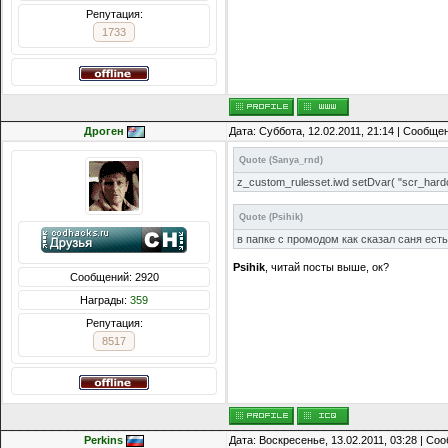
Репутация:
1733
Дроген
Дата: Суббота, 12.02.2011, 21:14 | Сообще
Quote
(
Sanya_rnd
)
z_custom_rulesset.iwd setDvar( "scr_hardcor
Quote
(
Psihik
)
в папке с промодом как сказал саня есть
Psihik
, читай посты выше, ок?
Сообщений: 2920
Награды:
359
Репутация:
8517
Perkins
Дата: Воскресенье, 13.02.2011, 03:28 | С