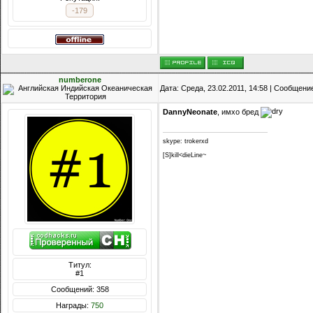
-179
numberone
Дата: Среда, 23.02.2011, 14:58 | Сообщени
DannyNeonate
, имхо бред
skype: trokerxd
[S]kill<dieLine~
Титул:
#1
Сообщений: 358
Награды:
750