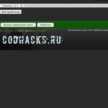
Форум CoDHacks.Ru
»
Серия Call of Duty
»
Call of Duty 4: Modern Warfare
»
Моды
»
Promod ha
1
Страница
1
из
1
Купить приватные читы
Новости
Копирование новостей и файлов разр
©
CoDHacks.Ru
2009 - 2018 |
Карта Форума