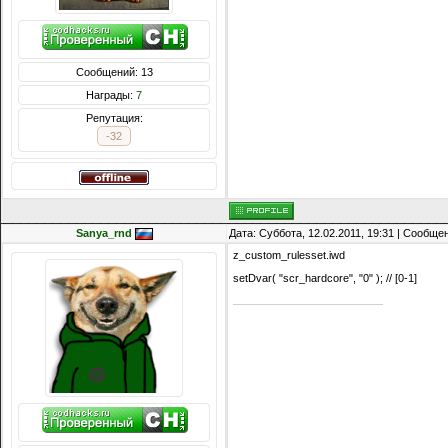
Сообщений: 13
Награды:
7
Репутация:
-32
Sanya_rnd
Дата: Суббота, 12.02.2011, 19:31 | Сообще
z_custom_rulesset.iwd
setDvar( "scr_hardcore", "0" ); // [0-1]