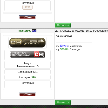
Репутация:
1751
Master990
Дата: Среда, 23.02.2011, 15:10 | Сообщени
зачем апнул -_-
Skype
my
: Masterpro67
Steam
my
: Caruso_o
Титул:
Тааааааааагил :D
Сообщений: 581
Награды:
390
Репутация: