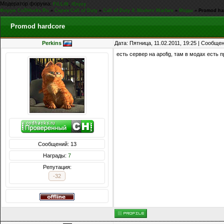
Модератор форума:
,
FiLLiN
iEnjoy
Форум CoDHacks.Ru
»
Серия Call of Duty
»
Call of Duty 4: Modern Warfare
»
Моды
»
Promod ha
Promod hardcore
Perkins
Дата: Пятница, 11.02.2011, 19:25 | Сообще
есть сервер на apofig, там в модах есть 
Сообщений: 13
Награды:
7
Репутация:
-32