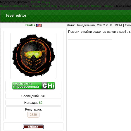
Модератор форума:
,
FiLLiN
iEnjoy
Форум CoDHacks.Ru
»
Серия Call of Duty
»
Call of Duty 4: Modern Warfare
»
Моды
»
level editor
level editor
DruGs
Дата: Понедельник, 28.02.2011, 19:44 | С
Помогите найти редактор лвлов в код4 , т.
Сообщений: 241
Награды:
62
Репутация:
2839