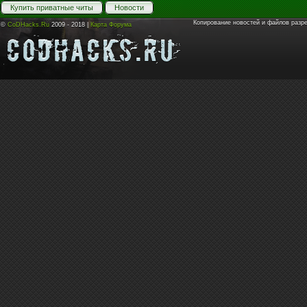
Купить приватные читы
Новости
Копирование новостей и файлов разр
©
CoDHacks.Ru
2009 - 2018 |
Карта Форума