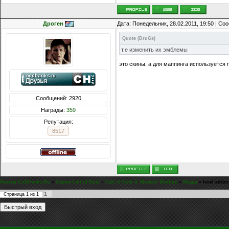
Дроген
Дата: Понедельник, 28.02.2011, 19:50 | С
Quote
(
DruGs
)
т.е изменить их эмблемы
это скины, а для маппинга используется m
Сообщений: 2920
Награды:
359
Репутация:
8517
Форум CoDHacks.Ru
»
Серия Call of Duty
»
Call of Duty 4: Modern Warfare
»
Моды
»
level editor
1
Страница
1
из
1