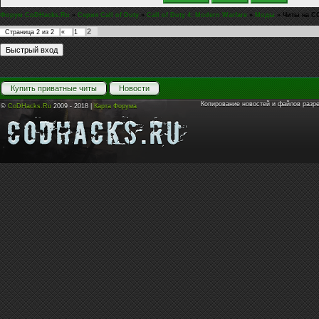
Форум CoDHacks.Ru
»
Серия Call of Duty
»
Call of Duty 4: Modern Warfare
»
Моды
»
Читы на CO
2
Страница
2
из
2
«
1
Купить приватные читы
Новости
Копирование новостей и файлов разр
©
CoDHacks.Ru
2009 - 2018 |
Карта Форума