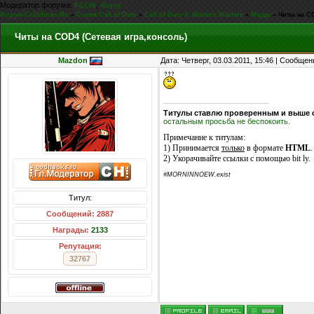
Модератор форума:
,
FiLLiN
iEnjoy
Форум CoDHacks.Ru
»
Серия Call of Duty
»
Call of Duty 4: Modern Warfare
»
Моды
»
Читы на CO
Читы на COD4 (Сетевая игра,консоль)
Mazdon
Дата: Четверг, 03.03.2011, 15:46 | Сообще
Титулы ставлю проверенным и выше 
остальным просьба не беспокоить.
Примечание к титулам:
1) Принимается
только
в формате
HTML
.
2) Укорачивайте ссылки с помощью bit ly.
#MORNINNOEW.exist
Титул:
Сообщений: 2887
Награды:
2133
Репутация:
32767