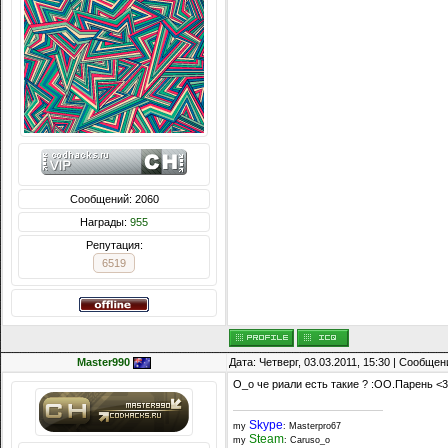
Сообщений: 2060
Награды:
955
Репутация:
6519
Master990
Дата: Четверг, 03.03.2011, 15:30 | Сообще
О_о че риали есть такие ? :ОО.Парень <3 
Skype
my
: Masterpro67
Steam
my
: Caruso_o