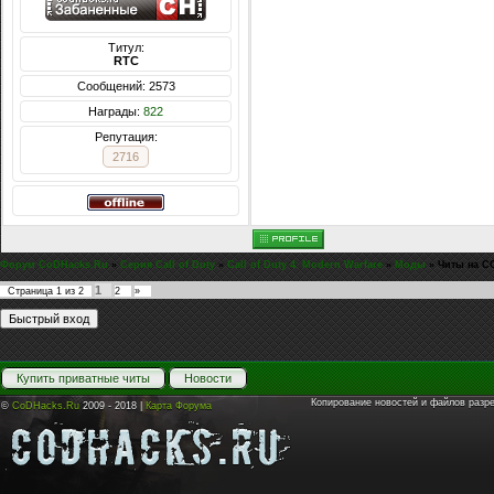
Титул:
RTC
Сообщений: 2573
Награды:
822
Репутация:
2716
Форум CoDHacks.Ru
»
Серия Call of Duty
»
Call of Duty 4: Modern Warfare
»
Моды
»
Читы на CO
1
Страница
1
из
2
2
»
Купить приватные читы
Новости
Копирование новостей и файлов разр
©
CoDHacks.Ru
2009 - 2018 |
Карта Форума