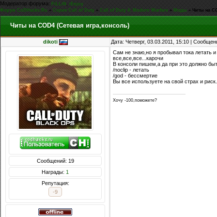
Модератор форума:
,
FiLLiN
iEnjoy
Форум CoDHacks.Ru
»
Серия Call of Duty
»
Call of Duty 4: Modern Warfare
»
Моды
»
Читы на CO
Читы на COD4 (Сетевая игра,консоль)
dikoti
Дата: Четверг, 03.03.2011, 15:10 | Сообще
Сам не знаю,но я пробывал тока летать и
все,все,все...карочи
В консоли пишем,а да при это должно быт
/noclip - летать
/god - бессмертие
Вы все используете на свой страх и риск.
Хочу -100,поможете?
Сообщений: 19
Награды:
1
Репутация:
-9