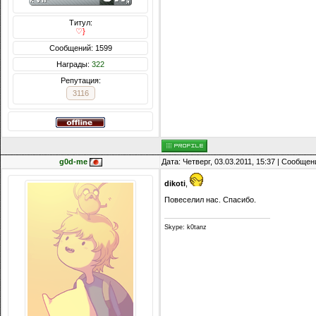
Титул:
♡}
Сообщений: 1599
Награды:
322
Репутация:
3116
g0d-me
Дата: Четверг, 03.03.2011, 15:37 | Сообще
dikoti
,
Повеселил нас. Спасибо.
Skype: k0tanz