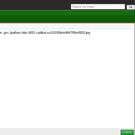
sc файлы http://i051.radikal.ru/1103/8e/e966786e4920.jpg