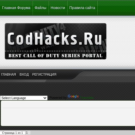
Главная Форума
Файлы
Новости
Правила сайта
ГЛАВНАЯ
ВХОД
РЕГИСТРАЦИЯ
Powered by
Translate
1
Страница
1
из
1