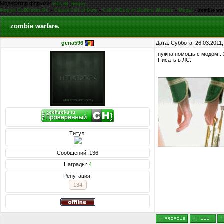
Модератор форума:
,
FiLLiN
iEnjoy
Форум CoDHacks.Ru
»
Серия Call of Duty
»
Call of Duty 4: Modern Warfare
»
Моды
»
zombie war
zombie warfare.
gena596
Дата: Суббота, 26.03.2011
нужна помошь с модом...Х
Писать в ЛС.
Титул:
Сообщений: 136
Награды:
4
Репутация:
134