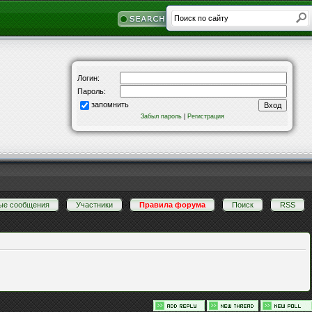
Логин:
Пароль:
запомнить
Забыл пароль
|
Регистрация
ые сообщения
·
Участники
·
Правила форума
·
Поиск
·
RSS