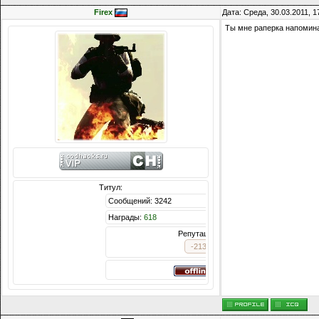
Firex
Дата: Среда, 30.03.2011, 
Ты мне раперка напомина
Титул:
Сообщений: 3242
Награды:
618
Репутация:
-213