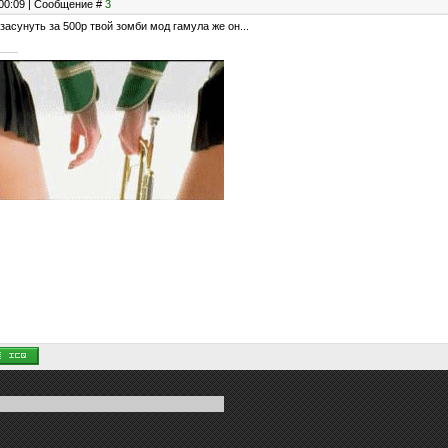
, 00:09 | Сообщение #
3
 засунуть за 500р твой зомби мод гамула же он...