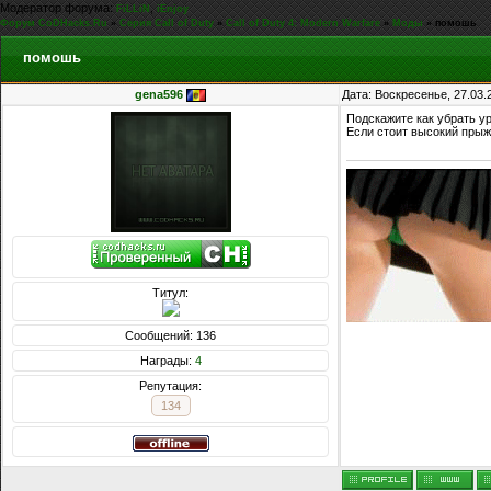
Модератор форума:
,
FiLLiN
iEnjoy
Форум CoDHacks.Ru
»
Серия Call of Duty
»
Call of Duty 4: Modern Warfare
»
Моды
»
помошь
помошь
gena596
Дата: Воскресенье, 27.03.
Подскажите как убрать ур
Если стоит высокий прыж
Титул:
Сообщений: 136
Награды:
4
Репутация:
134