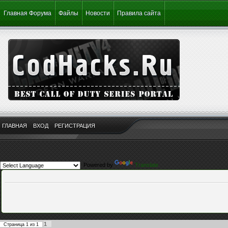
Главная Форума
Файлы
Новости
Правила сайта
ГЛАВНАЯ
ВХОД
РЕГИСТРАЦИЯ
Powered by
Translate
1
Страница
1
из
1