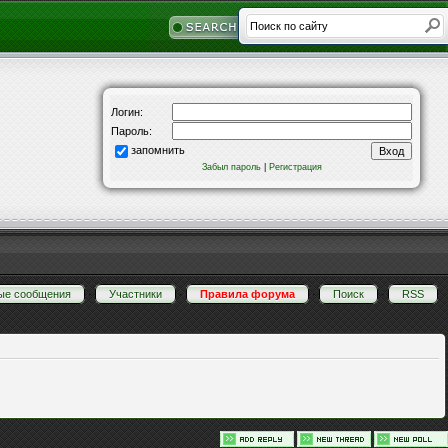
Логин:
Пароль:
запомнить
Забыл пароль
|
Регистрация
ые сообщения
·
Участники
·
Правила форума
·
Поиск
·
RSS