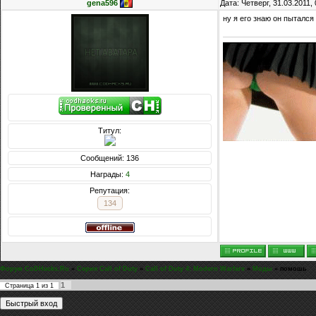
gena596
Дата: Четверг, 31.03.2011
ну я его знаю он пытался
Титул:
Сообщений: 136
Награды:
4
Репутация:
134
Форум CoDHacks.Ru
»
Серия Call of Duty
»
Call of Duty 4: Modern Warfare
»
Моды
»
помошь
1
Страница
1
из
1