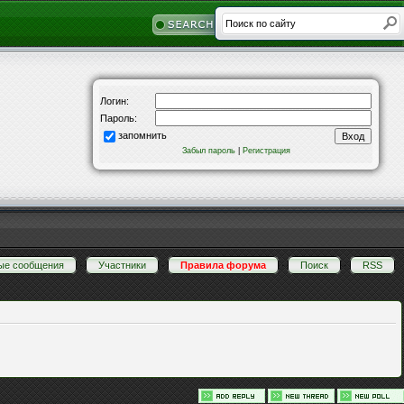
Логин:
Пароль:
запомнить
Забыл пароль
|
Регистрация
ые сообщения
·
Участники
·
Правила форума
·
Поиск
·
RSS