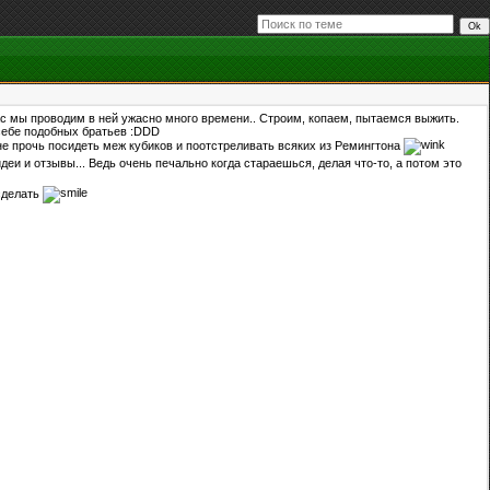
йчас мы проводим в ней ужасно много времени.. Строим, копаем, пытаемся выжить.
 себе подобных братьев :DDD
 не прочь посидеть меж кубиков и поотстреливать всяких из Ремингтона
еи и отзывы... Ведь очень печально когда стараешься, делая что-то, а потом это
 сделать