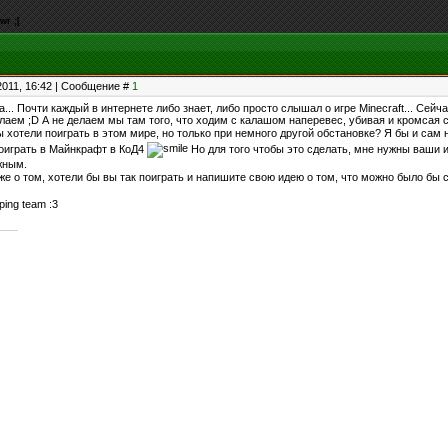
wr ;[
2011, 16:42 | Сообщение #
1
... Почти каждый в интернете либо знает, либо просто слышал о игре Minecraft... Се
елаем ;D А не делаем мы там того, что ходим с калашом наперевес, убивая и кромсая
 хотели поиграть в этом мире, но только при немного другой обстановке? Я бы и сам
оиграть в Майнкрафт в КоД4
Но для того чтобы это сделать, мне нужны ваши ид
жным.
же о том, хотели бы вы так поиграть и напишите свою идею о том, что можно было бы
ing team :3