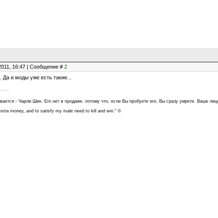
2011, 16:47 | Сообщение #
2
 Да и моды уже есть такие...
ывается - Чарли Шин. Его нет в продаже, потому что, если Вы пробуете его, Вы сразу умрете. Ваше лиц
e extra money, and to satisfy my male need to kill and win.” ©