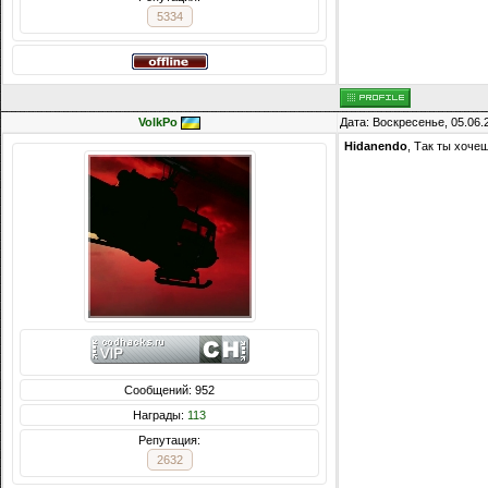
5334
VolkPo
Дата: Воскресенье, 05.06.
Hidanendo
, Так ты хоче
Сообщений: 952
Награды:
113
Репутация:
2632