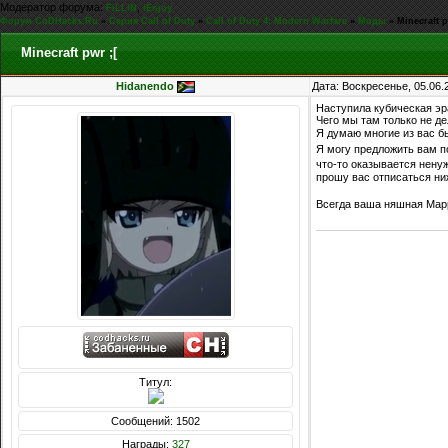
Модератор форума:
,
FiLLiN
iEnjoy
Форум CoDHacks.Ru
»
Серия Call of Duty
»
Call of Duty 4: Modern Warfare
»
Моды
»
Minecraft p
Minecraft pwr ;[
Hidanendo
Дата: Воскресенье, 05.06.
Наступила кубическая эра
Чего мы там только не д
Я думаю многие из вас бы
Я могу предложить вам п
что-то оказывается нену
прошу вас отписаться ни
Всегда ваша няшная Mapp
Титул:
Сообщений: 1502
Награды:
327