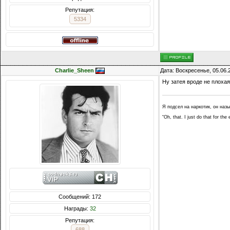
Репутация:
5334
Charlie_Sheen
Дата: Воскресенье, 05.06.
Ну затея вроде не плохая.
Я подсел на наркотик, он наз
“Oh, that. I just do that for th
Сообщений: 172
Награды:
32
Репутация:
688