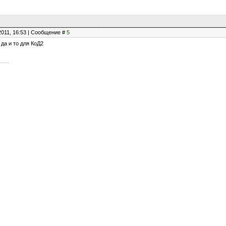
2011, 16:53 | Сообщение #
5
да и то для КоД2