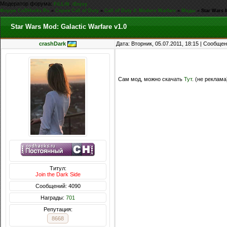
Модератор форума:
,
FiLLiN
iEnjoy
Форум CoDHacks.Ru
»
Серия Call of Duty
»
Call of Duty 4: Modern Warfare
»
Моды
»
Star Wars 
Star Wars Mod: Galactic Warfare v1.0
crashDark
Дата: Вторник, 05.07.2011, 18:15 | Сообще
Сам мод, можно скачать
Тут
. (не реклама
Титул:
Join the Dark Side
Сообщений: 4090
Награды:
701
Репутация:
8668