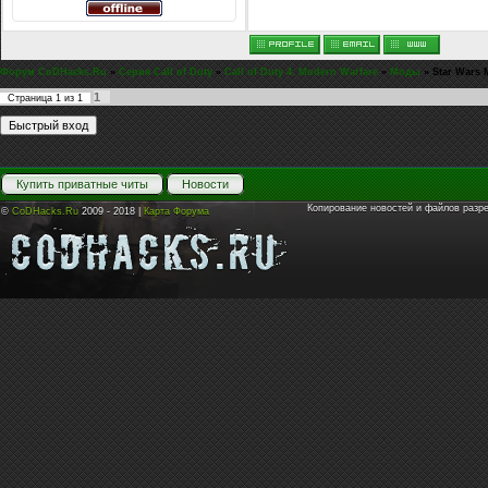
Форум CoDHacks.Ru
»
Серия Call of Duty
»
Call of Duty 4: Modern Warfare
»
Моды
»
Star Wars 
1
Страница
1
из
1
Купить приватные читы
Новости
Копирование новостей и файлов разр
©
CoDHacks.Ru
2009 - 2018 |
Карта Форума