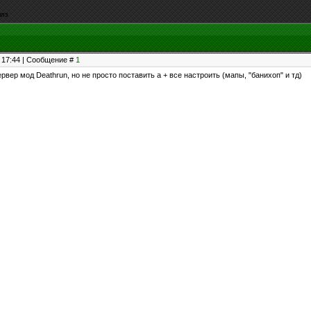
плз
, 17:44 | Сообщение #
1
рвер мод Deathrun, но не просто поставить а + все настроить (мапы, "банихоп" и тд)