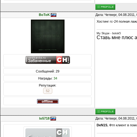
BoToK
Дата: Четверг, 04.08.2011
Хостинг гс-24 полная ла
My Skype - botok5
Ставь мне плюс а
Сообщений: 29
Награды:
34
Репутация:
52
lo5718
Дата: Четверг, 04.08.2011
DeN1S
, Фтп клиент в по