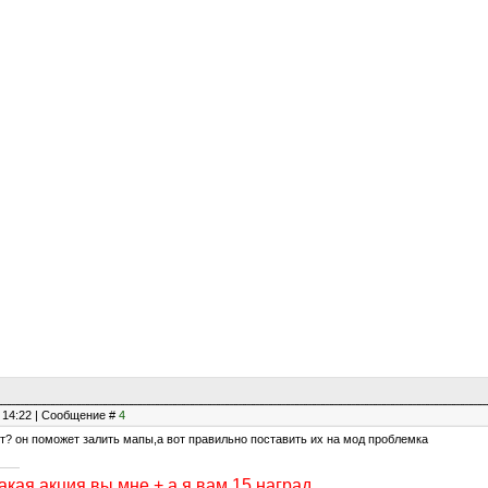
, 14:22 | Сообщение #
4
ет? он поможет залить мапы,а вот правильно поставить их на мод проблемка
акая акция,вы мне + а я вам 15 наград