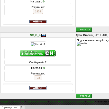
Награды:
64
Репутация:
1903
SC_O_o
Дата: Вторник, 22.11.2011
Подскажите пожалуйста, е
Сообщений: 2
Награды:
0
Репутация:
-23
Форум CoDHacks.Ru
»
Серия Call of Duty
»
Call of Duty 4: Modern Warfare
»
Моды
»
Помогите 
1
Страница
1
из
1