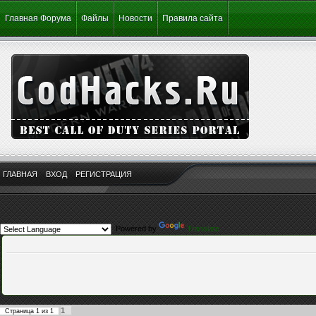
Главная Форума
Файлы
Новости
Правила сайта
ГЛАВНАЯ
ВХОД
РЕГИСТРАЦИЯ
Powered by
Translate
1
Страница
1
из
1