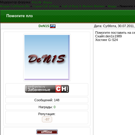
Модератор форума:
,
FiLLiN
iEnjoy
Форум CoDHacks.Ru
»
Серия Call of Duty
»
Call of Duty 4: Modern Warfare
»
Моды
»
Помогите 
Помогите плз
DeN1S
Дата: Суббота, 30.07.2011
Помогите поставить на се
Скайп:den1s1989
Хостинг G-S24
Сообщений: 148
Награды:
0
Репутация:
-87