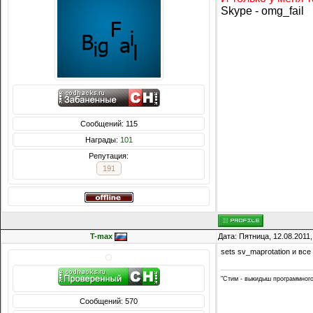
Skype - omg_fail
Сообщений: 115
Награды:
101
Репутация:
191
T-max
Дата: Пятница, 12.08.2011
sets sv_maprotation и все
"Стим - выкидыш программног
Сообщений: 570