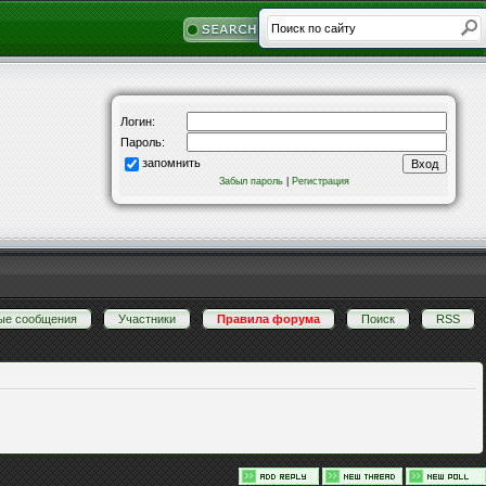
Логин:
Пароль:
запомнить
Забыл пароль
|
Регистрация
ые сообщения
·
Участники
·
Правила форума
·
Поиск
·
RSS