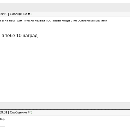
, 09:19 | Сообщение #
2
жа и на нем практически нельзя поставить моды с не основными мапами
 я тебе 10 наград!
, 09:31 | Сообщение #
3
мощь