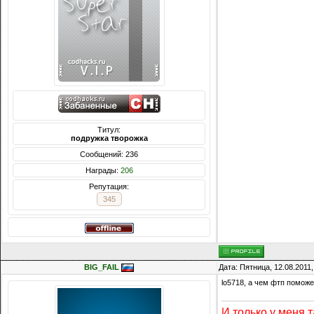
Титул:
подружка творожка
Сообщений: 236
Награды:
206
Репутация:
345
BIG_FAIL
Дата: Пятница, 12.08.2011
lo5718, а чем фтп помож
И только у меня т