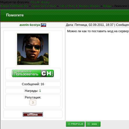
Модератор форума:
,
FiLLiN
iEnjoy
Форум CoDHacks.Ru
»
Серия Call of Duty
»
Call of Duty 4: Modern Warfare
»
Моды
»
Помогите
(
Помогите
averin-kostya
Дата: Пятница, 02.09.2011, 18:37 | Сообще
Можно ли как то поставить мод на сервер
Сообщений: 16
Награды:
1
Репутация:
3