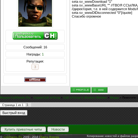
seta sv_wwwDownload "1"
seta sv_wwwBaseURL "" //ТВОЯ ССЫЛКА, н
//директория, т.е. в ней содержится Mods
seta sv_wwwDlDisconnected "0"[/quote]
Спасибо огромное
Сообщений: 16
Награды:
1
Репутация:
3
Форум CoDHacks.Ru
»
Серия Call of Duty
»
Call of Duty 4: Modern Warfare
»
Моды
»
Помогите
(
1
Страница
1
из
1
Купить приватные читы
Новости
Копирование новостей и файлов разр
©
CoDHacks.Ru
2009 - 2018 |
Карта Форума