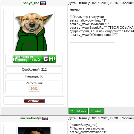
Sanya_rnd
Дата: Пятница, 02.09.2011, 19:16 | Сообще
можно,
// Параметры загрузки.
set sv_allowdownload "1"
seta sv_wwwDownload "1"
seta sv_wwwBaseURL "" //ТВОЯ ССЫЛКА, н
//директория, т.е. в ней содержится Mods
seta sv_wwwDlDisconnected "0"
Сообщений: 212
Награды:
60
Репутация:
1041
averin-kostya
Дата: Пятница, 02.09.2011, 19:30 | Сообще
[quote=Sanya_rnd]
// Параметры загрузки.
set sv_allowdownload "1"