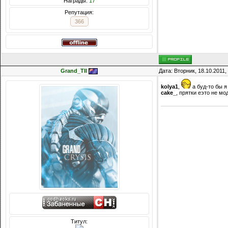
Награды:
17
Репутация:
366
Grand_TII
Дата: Вторник, 18.10.2011
kolya1
,
а буд-то бы я
cake_
, прятки еэто не мо
Титул: