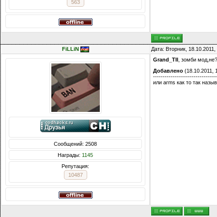
563
FiLLiN
Дата: Вторник, 18.10.2011
Grand_TII
, зомби мод,не
Добавлено
(18.10.2011, 
---------------------------------
или arms как то так назы
Сообщений: 2508
Награды:
1145
Репутация:
10487