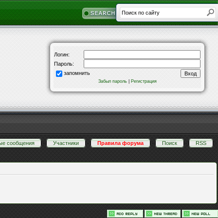
Логин:
Пароль:
запомнить
Забыл пароль
|
Регистрация
ые сообщения
·
Участники
·
Правила форума
·
Поиск
·
RSS