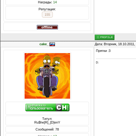
Награды:
14
Репутация:
155
cake_
Дата: Вторник, 18.10.2011
Прятки :3
D:
Титул:
Ru$he[R]_[D]enY
Сообщений: 78