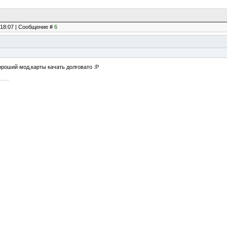
, 18:07 | Сообщение #
6
ороший мод,карты качать долговато :P