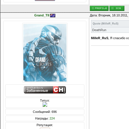
Grand_TII
Дата: Вторник, 18.10.2011
Quote
(
MilleR_RuS
)
DeathRun
MilleR_RuS
, Я спасибо х
Титул:
Сообщений: 696
Награды:
224
Репутация: