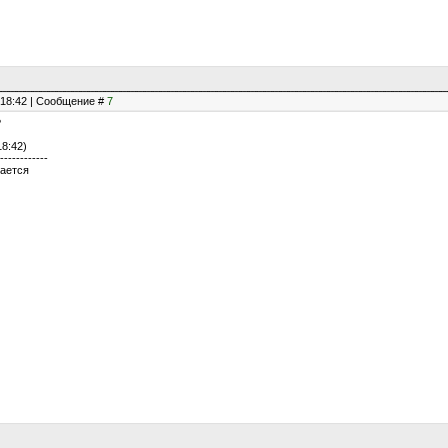
, 18:42 | Сообщение #
7
?
18:42)
------------
вается