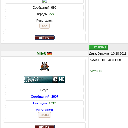
Сообщений: 696
Награды:
224
Репутация:
563
MilleR
Дата: Вторник, 18.10.2011
Grand_TII
, DeathRun
Скупе же
Титул:
Сообщений: 1907
Награды:
1337
Репутация:
11083