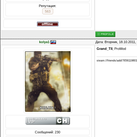
Репутация:
563
kolya1
Дата: Вторник, 18.10.2011
Grand_TII
, ProMod
steam://friends/add/765611980
Сообщений: 230