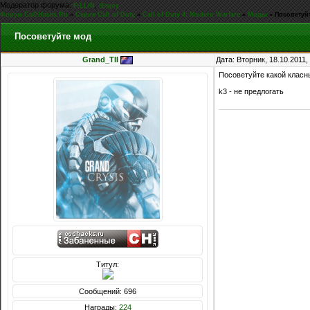
Модератор форума:
,
FiLLiN
iEnjoy
Форум CoDHacks.Ru
»
Серия Call of Duty
»
Call of Duty 4: Modern Warfare
»
Моды
»
Посоветуй
Посоветуйте мод
Grand_TII
Дата: Вторник, 18.10.2011
Посоветуйте какой класн
k3 - не предлогать
Титул:
Сообщений: 696
Награды:
224