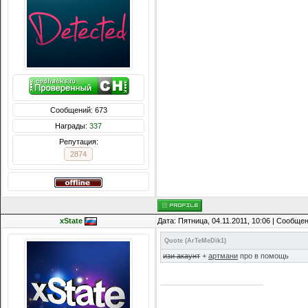
Сообщений: 673
Награды:
337
Репутация:
2874
xState
Дата: Пятница, 04.11.2011, 10:06 | Сообще
Quote
(
ArTeMeDik1
)
изи акаунт
+
артмани
про в помощь