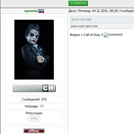
qazasda
Дата: Пятница, 04.11.2011, 08:28 | Сообще
Quote
(
Scrask
)
ранк или престиж
Форум » Call of Duty 4
Сообщений: 376
Награды:
73
Репутация:
2351