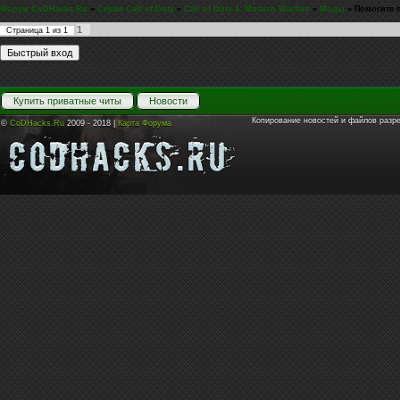
Форум CoDHacks.Ru
»
Серия Call of Duty
»
Call of Duty 4: Modern Warfare
»
Моды
»
Помогите п
1
Страница
1
из
1
Купить приватные читы
Новости
Копирование новостей и файлов разр
©
CoDHacks.Ru
2009 - 2018 |
Карта Форума