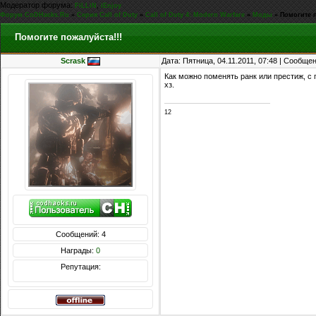
Модератор форума:
,
FiLLiN
iEnjoy
Форум CoDHacks.Ru
»
Серия Call of Duty
»
Call of Duty 4: Modern Warfare
»
Моды
»
Помогите п
Помогите пожалуйста!!!
Scrask
Дата: Пятница, 04.11.2011, 07:48 | Сообще
Как можно поменять ранк или престиж, с 
хз.
12
Сообщений: 4
Награды:
0
Репутация: