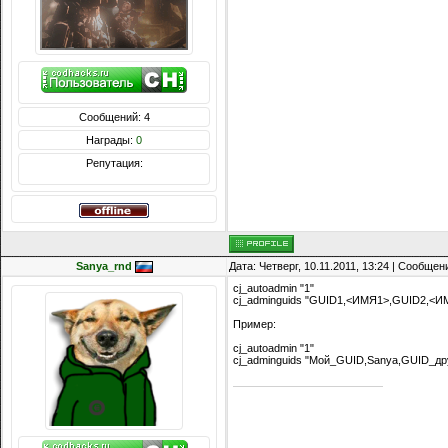
Сообщений: 4
Награды:
0
Репутация:
Sanya_rnd
Дата: Четверг, 10.11.2011, 13:24 | Сообще
cj_autoadmin "1"
cj_adminguids "GUID1,<ИМЯ1>,GUID2,<ИМ
Пример:
cj_autoadmin "1"
cj_adminguids "Мой_GUID,Sanya,GUID_др