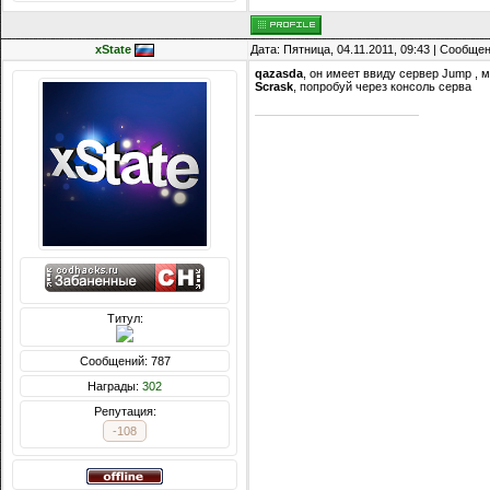
xState
Дата: Пятница, 04.11.2011, 09:43 | Сообще
qazasda
, он имеет ввиду сервер Jump , 
Scrask
, попробуй через консоль серва
Титул:
Сообщений: 787
Награды:
302
Репутация:
-108