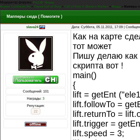
Модератор форума:
,
FiLLiN
iEnjoy
Форум CoDHacks.Ru
»
Серия Call of Duty
»
Call of Duty 4: Modern Warfare
»
Моды
»
Мапперы с
Мапперы сюда ( Помогите )
slava24
Дата: Суббота, 05.11.2011, 17:09 | Сообще
Как на карте сде
тот может
Пишу делаю как 
скрипта вот !
main()
{
Сообщений: 101
lift = getEnt ("ele
Награды:
3
lift.followTo = ge
Репутация:
22
lift.returnTo = lift.
lift.trigger = getE
lift.speed = 3;