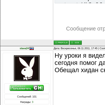
getEnt("foll
lift.follo
lift.retu
lift.spe
Сообщение от
lift.wait
slava24
Дата: Воскресенье, 06.11.2011, 17:45 | Со
lift thea
Ну уроки я виде
}
сегодня помог д
Обещал хидан ск
lift()
{
while(
{
Сообщений: 101
Награды:
3