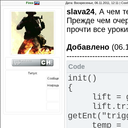
Firex
Дата: Воскресенье, 06.11.2011, 12:11 | Со
slava24
, А чем 
Прежде чем очер
прочти все уроки
Добавлено
(06.1
-----------------------
Code
Титул:
init()
Сообщений: 3242
{
Награды:
618
Репутация:
lift = get
-213
lift.trig
getEnt("tri
temp =