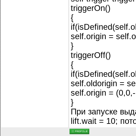
triggerOn()
{
if(isDefined(self.
self.origin = self.
}
triggerOff()
{
if(isDefined(self.
self.oldorigin = sel
self.origin = (0,0,
}
При запуске выд
lift.wait = 10; п