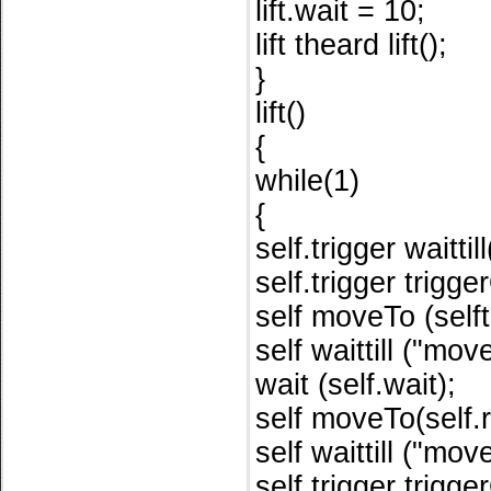
lift.wait = 10;
lift theard lift();
}
lift()
{
while(1)
{
self.trigger waittill
self.trigger trigger
self moveTo (selft
self waittill ("mo
wait (self.wait);
self moveTo(self.r
self waittill ("mo
self trigger trigge