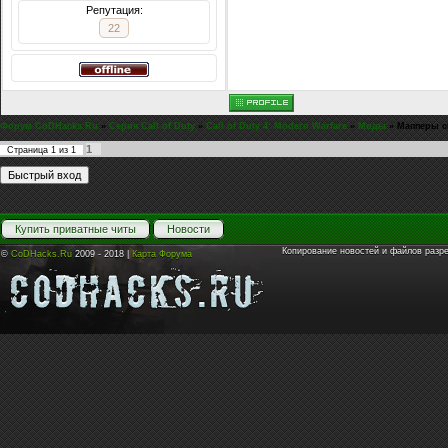
self.tr
Репутация:
22
waittill("t
self.tri
self move
Форум CoDHacks.Ru
»
Серия Call of Duty
»
Call of Duty 4: Modern Warfare
self.speed
»
Моды
»
Мапперы с
1
Страница
1
из
1
self wai
wait (s
self move
Купить приватные читы
Новости
Копирование новостей и файлов разр
©
CoDHacks.Ru
2009 - 2018 |
Карта Форума
self.speed
self wai
self tri
}
}