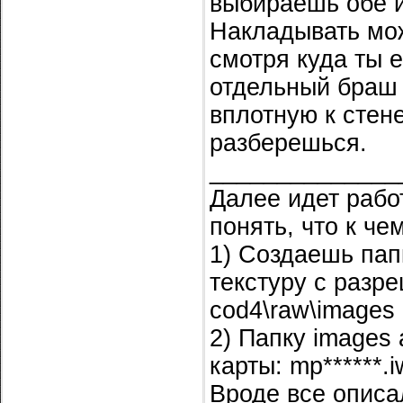
выбираешь обе и
Накладывать мож
смотря куда ты 
отдельный браш 
вплотную к стен
разберешься.
______________
Далее идет рабо
понять, что к че
1) Создаешь пап
текстуру с разре
cod4\raw\images
2) Папку images
карты: mp******.
Вроде все описал