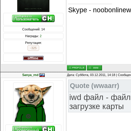
Skype - noobonlinew
Сообщений: 14
Награды:
2
Репутация:
-325
Sanya_rnd
Дата: Суббота, 03.12.2011, 14:18 | Сообще
Quote
(
wwaarr
)
iwd файл - файл
загрузке карты