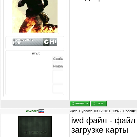
Титул:
общений: 3242
грады:
618
Репутация:
-213
wwaarr
Дата: Суббота, 03.12.2011, 13:46 | Сообще
iwd файл - файл 
загрузке карты