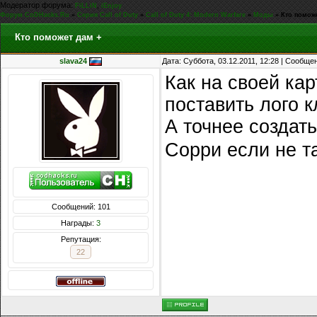
Модератор форума:
,
FiLLiN
iEnjoy
Форум CoDHacks.Ru
»
Серия Call of Duty
»
Call of Duty 4: Modern Warfare
»
Моды
»
Кто помож
Кто поможет дам +
slava24
Дата: Суббота, 03.12.2011, 12:28 | Сообще
Как на своей ка
поставить лого к
А точнее создат
Сорри если не 
Сообщений: 101
Награды:
3
Репутация:
22