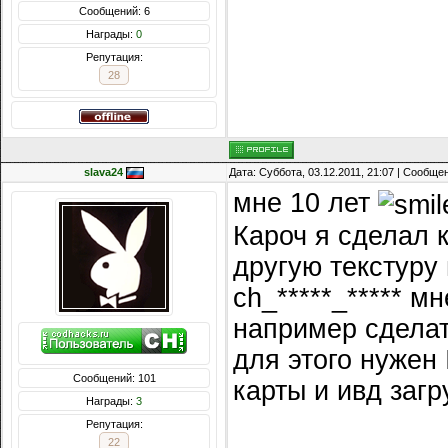
Сообщений: 6
Награды:
0
Репутация:
28
slava24
Дата: Суббота, 03.12.2011, 21:07 | Сообще
мне 10 лет
Кароч я сделал 
другую текстуру 
ch_*****_***** м
например сделат
для этого нужен
Сообщений: 101
карты и ивд загр
Награды:
3
Репутация:
22