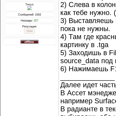
2) Слева в коло
Титул:
как тебе нужно. 
Сообщений: 1502
3) Выставляешь н
Награды:
327
Репутация:
пока не нужны.
5334
4) Там где крас
картинку в .tga
5) Заходишь в Fi
source_data под 
6) Нажимаешь F
______________
Далее идет част
В Ассет мэнедже
например Surface
В радианте в те