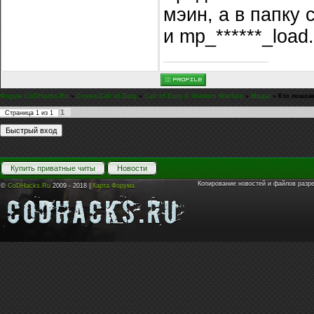
мэин, а в папку с
и mp_******_load.
Форум CoDHacks.Ru
»
Серия Call of Duty
»
Call of Duty 4: Modern Warfare
»
Моды
»
Кто помож
1
Страница
1
из
1
Купить приватные читы
Новости
Копирование новостей и файлов разр
©
CoDHacks.Ru
2009 - 2018 |
Карта Форума