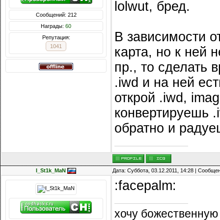
lolwut, бред.
Сообщений: 212
Награды:
60
В зависимости от
Репутация:
1041
карта, но к ней 
пр., то сделать 
.iwd и на ней ес
открой .iwd, ima
конвертируешь .
обратно и радуе
I_St1k_MaN
Дата: Суббота, 03.12.2011, 14:28 | Сообще
:facepalm:
хочу божественную