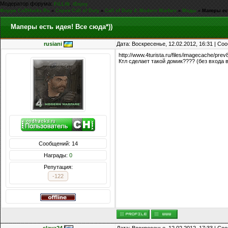
Модератор форума:
,
FiLLiN
iEnjoy
Форум CoDHacks.Ru
»
Серия Call of Duty
»
Call of Duty 4: Modern Warfare
»
Моды
»
Маперы ест
Маперы есть идея! Все сюда*))
rusiani
Дата: Воскресенье, 12.02.2012, 16:31 | С
http://www.4turista.ru/files/imagecache/prev
Ктл сделает такой домик???? (без входа 
Сообщений: 14
Награды:
0
Репутация:
-122