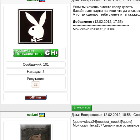
slava24
Дата: Воскресенье, 12.02.2012, 17:33 | С
Если ты хочешь вместе карту делать
Давай плант карты напиши что да и как с
А то так сделают тебе скинут и ты скажеш
Добавлено
(12.02.2012, 17:33)
---------------------------------------------
Мой скайп rossisst_russkii
Сообщений: 101
Награды:
3
Репутация:
22
rusiani
Дата: Воскресенье, 12.02.2012, 18:56 | С
[quote=slava24]rossisst_russkii[/quote]
Мой скайп lexa1377,план и всё остальное 