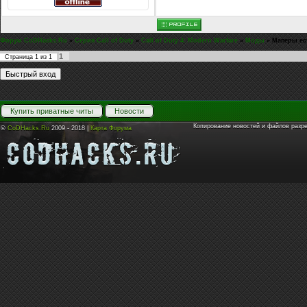
Форум CoDHacks.Ru
»
Серия Call of Duty
»
Call of Duty 4: Modern Warfare
»
Моды
»
Маперы ест
1
Страница
1
из
1
Купить приватные читы
Новости
Копирование новостей и файлов разр
©
CoDHacks.Ru
2009 - 2018 |
Карта Форума