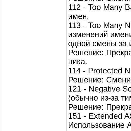
112 - Too Many 
имен.
113 - Too Many 
изменений имени
одной смены за 
Решение: Прекра
ника.
114 - Protected
Решение: Смени
121 - Negative S
(обычно из-за ти
Решение: Прекра
151 - Extended A
Использование A