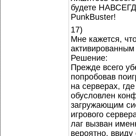
будете НАВСЕГД
PunkBuster!
17)
Мне кажется, чт
активированным
Решение:
Прежде всего уб
попробовав поигр
на серверах, гд
обусловлен кон
загружающим сис
игрового сервера
лаг вызван имен
вероятно, ввиду 