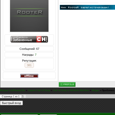
Сообщений: 67
Награды:
7
Репутация:
381
Форум CoDHacks.Ru
»
Серия Call of Duty
»
Call of Duty 4: Modern Warfare
»
Моды
»
Проблема 
1
Страница
1
из
1