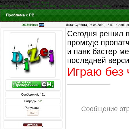
Модератор форума:
,
FiLLiN
iEnjoy
Форум CoDHacks.Ru
»
Серия Call of Duty
»
Call of Duty 4: Modern Warfare
»
Моды
»
Проблема 
Проблема с PB
DIZEi16rus
Дата: Суббота, 26.06.2010, 13:51 | Сообщ
Сегодня решил пе
промоде пропатч
и панк бастер м
последней верси
Играю без 
Сообщений: 431
Награды:
52
Сообщение от
Репутация:
1679