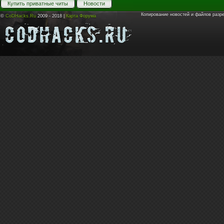
Купить приватные читы
Новости
Копирование новостей и файлов разр
©
CoDHacks.Ru
2009 - 2018 |
Карта Форума