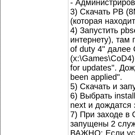
- Администриро
3) Скачать PB (
(которая находит
4) Запустить pbs
интернету), там
of duty 4" далее
(x:\Games\CoD4)
for updates". Дож
been applied".
5) Скачать и зап
6) Выбрать instal
next и дождатся
7) При заходе в 
запущены 2 служ
ВАЖНО: Если ус