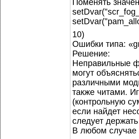
Поменять значен
setDvar("scr_fog_
setDvar("pam_all
10)
Ошибки типа: «g
Решение:
Неправильные фа
могут объяснять
различными моди
также читами. И
(контрольную су
если найдет несо
следует держать 
В любом случае 