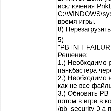
исключения PnkB
C:\WINDOWS\syst
время игры.
8) Перезагрузит
5)
"PB INIT FAILUR
Решение:
1.) Необходимо 
панкбастера чер
2.) Необходимо н
как не все файл
3.) Обновить PB 
потом в игре в к
/pb_security 0 а