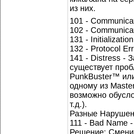
из них.
101 - Communicat
102 - Communicat
131 - Initializat
132 - Protocol E
141 - Distress -
существует проб
PunkBuster™ или
одному из Master
возможно обусл
т.д.).
Разные Нарушен
111 - Bad Name 
Решение: Сменит