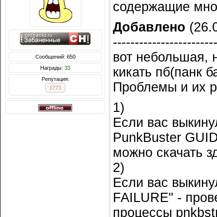
содержащие мног
Добавлено
(26.0
-----------------------
вот небольшая, н
Сообщений: 650
Награды:
33
кикать пб(панк б
Репутация:
Проблемы и их 
1773
1)
Если вас выкину
PunkBuster GUID 
можно скачать з
2)
Если вас выкину
FAILURE" - пров
процессы pnkbstr