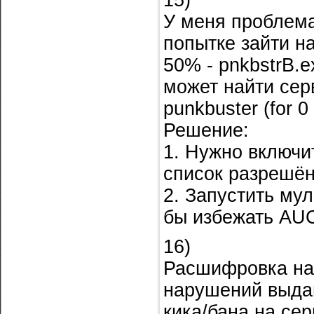
15)
У меня проблема,
попытке зайти н
50% - pnkbstrB.e
может найти серв
punkbuster (for 0
Решение:
1. Нужно включит
список разрешён
2. Запустить му
бы избежать AUC
16)
Расшифровка на
нарушений выда
кика/бана на сер