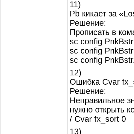
11)
Pb кикает за «Lo
Решение:
Прописать в ком
sc config PnkBstr
sc config PnkBst
sc config PnkBstr
12)
Ошибка Cvar fx_s
Решение:
Неправильное зн
нужно открыть ко
/ Cvar fx_sort 0
13)