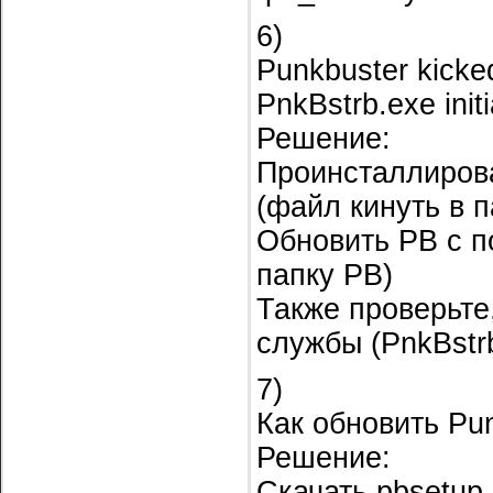
6)
Punkbuster kicked p
PnkBstrb.exe initi
Решение:
Проинсталлиров
(файл кинуть в п
Обновить PB c п
папку PB)
Также проверьте
службы (PnkBstrb
7)
Как обновить Pu
Решение:
Скачать pbsetup.