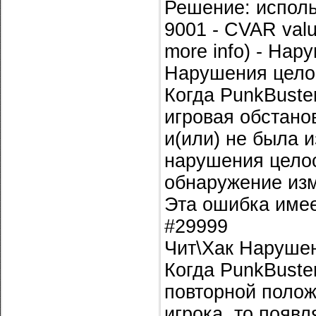
Решение: исполь
9001 - CVAR valu
more info) - Нар
Нарушения цело
Когда PunkBuste
игровая обстано
и(или) не была 
нарушения целос
обнаружение изм
Эта ошибка имее
#29999
Чит\Хак Наруше
Когда PunkBuste
повторной поло
игрока, то появ