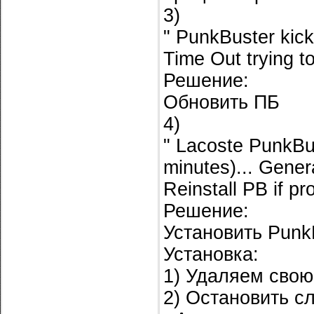
3)
" PunkBuster kick
Time Out trying t
Решение:
Обновить ПБ
4)
" Lacoste PunkBus
minutes)... Genera
Reinstall PB if pr
Решение:
Установить Punk
Установка:
1) Удаляем свою
2) Остановить с