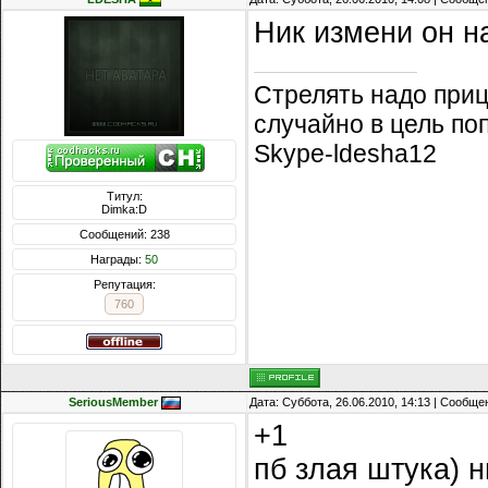
Ник измени он н
Стрелять надо приц
случайно в цель по
Skype-ldesha12
Титул:
Dimka:D
Сообщений: 238
Награды:
50
Репутация:
760
SeriousMember
Дата: Суббота, 26.06.2010, 14:13 | Сообщ
+1
пб злая штука) 