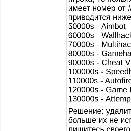
имеет номер от 
приводится ниже
50000s - Aimbot
60000s - Wallhac
70000s - Multiha
80000s - Gameh
90000s - Cheat V
100000s - Speed
110000s - Autofir
120000s - Game
130000s - Attem
Решение: удалит
больше их не исп
лишитесь своего