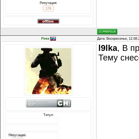
Репутация:
176
Firex
Дата: Воскресенье, 12.08.
l9lka
, В п
Тему снес
Титул:
Сообщений: 3242
Награды:
618
Репутация: