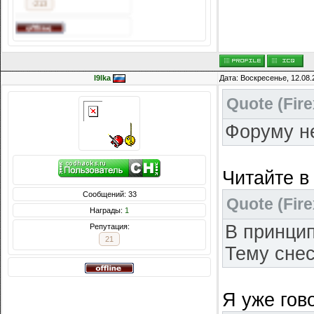
-213
l9lka
Дата: Воскресенье, 12.08.
Quote
(
Fire
Форуму не
Читайте в 
Сообщений: 33
Quote
(
Fire
Награды:
1
В принци
Репутация:
21
Тему сне
Я уже гово