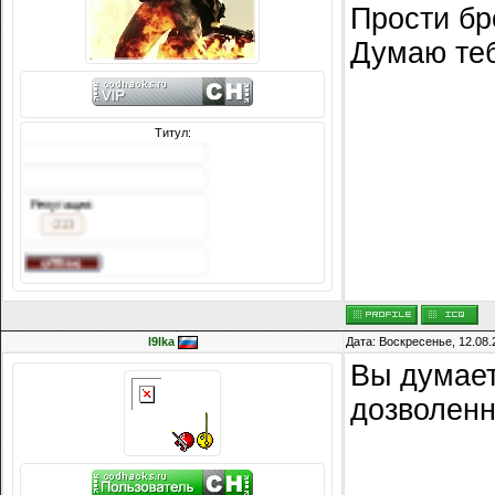
Прости бр
Думаю теб
Титул:
Сообщений: 3242
Награды:
618
Репутация:
-213
l9lka
Дата: Воскресенье, 12.08.
Вы думает
дозволен