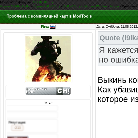
Модератор форума:
,
FiLLiN
iEnjoy
Форум CoDHacks.Ru
»
Серия Call of Duty
»
Call of Duty 4: Modern Warfare
»
Моды
»
Проблема 
Проблема с компиляцией карт в ModTools
Firex
Дата: Суббота, 11.08.2012
Quote
(
l9lk
Я кажется
но ошибка
Выкинь ко
Как убави
которое и
Титул:
Сообщений: 3242
Награды:
618
Репутация:
-213