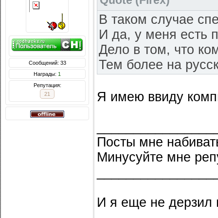
Quote
(
Firex
)
В таком случае сп
И да, у меня есть 
Дело в том, что к
Тем более на русс
Сообщений: 33
Награды:
1
Репутация:
Я имею ввиду компи
21
________________
Посты мне набивать
Минусуйте мне реп
________________
И я еще не дерзил 