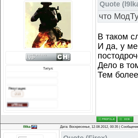
Quote
(
l9lk
что МодТу
В таком с
И да, у м
постодроч
Дело в то
Титул:
Тем более
Сообщений: 3242
Награды:
618
Репутация:
-213
l9lka
Дата: Воскресенье, 12.08.2012, 00:35 | Сообщени