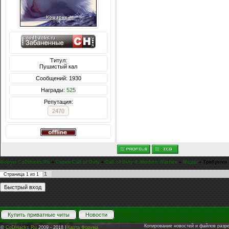
Титул:
Пушистый кал
Сообщений: 1930
Награды:
525
Репутация:
2470
Форум CoDHacks.Ru
»
Серия Call of Duty
»
Call of Duty 4: Modern Warfare
»
Моды
»
Требуется
1
Страница
1
из
1
Купить приватные читы
Новости
Копирование новостей и файлов разр
©
CoDHacks.Ru
2009 - 2018 |
Карта Форума