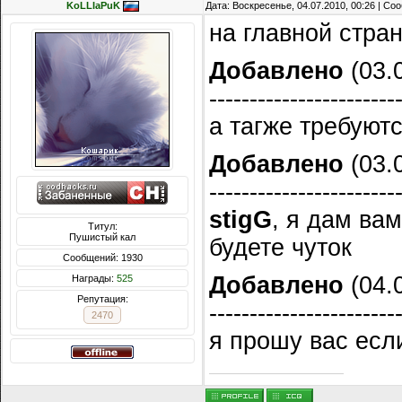
KoLLIaPuK
Дата: Воскресенье, 04.07.2010, 00:26 | С
на главной стра
Добавлено
(03.0
-----------------------
а тагже требуют
Добавлено
(03.0
-----------------------
stigG
, я дам ва
Титул:
Пушистый кал
будете чуток
Сообщений: 1930
Добавлено
(04.0
Награды:
525
Репутация:
-----------------------
2470
я прошу вас есл