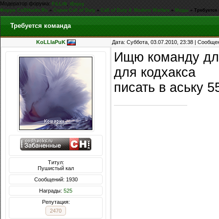
Модератор форума:
,
FiLLiN
iEnjoy
Форум CoDHacks.Ru
»
Серия Call of Duty
»
Call of Duty 4: Modern Warfare
»
Моды
»
Требуется
Требуется команда
KoLLIaPuK
Дата: Суббота, 03.07.2010, 23:38 | Сообщ
Ищю команду для
для кодхакса
писать в аську 5
Титул:
Пушистый кал
Сообщений: 1930
Награды:
525
Репутация:
2470