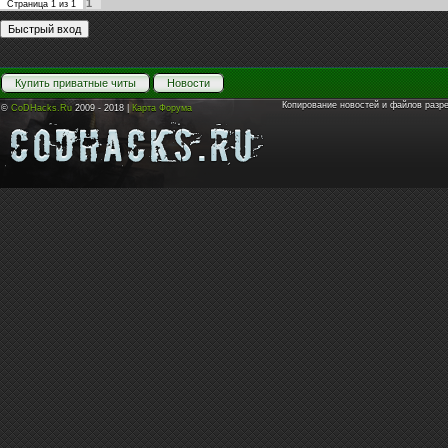
1
Страница
1
из
1
Купить приватные читы
Новости
Копирование новостей и файлов разр
©
CoDHacks.Ru
2009 - 2018 |
Карта Форума