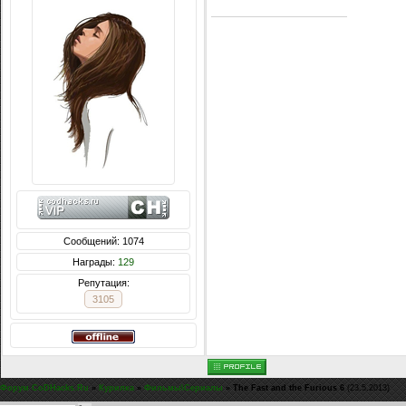
Сообщений: 1074
Награды:
129
Репутация:
3105
Форум CoDHacks.Ru
»
Курилка
»
Фильмы\Сериалы
»
The Fast and the Furious 6
(23.5.2013)