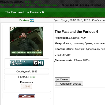
Модератор форума:
,
g0d-me
iEnjoy
Форум CoDHacks.Ru
»
Курилка
»
Фильмы\Сериалы
»
The Fast and the Furious 6
(23.5.2013)
The Fast and the Furious 6
Destroy
Дата: Среда, 06.02.2013, 17:13 | Сообщени
The Fast and the Furious 6
Режиссер:
Джастин Лин
Жанр:
боевик
,
триллер,
драма,
криминал
Слоган:
«Whoa! I told you I pooped my pan
Страна:
США
Дата выхода:
23 мая 2013г.
Сообщений: 2633
Награды:
1190
Репутация:
10991