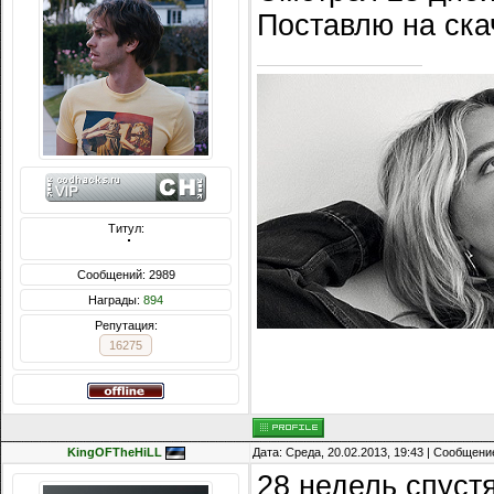
Поставлю на ска
Титул:
  ̍̍̍̍̍̍̍̍̍̍̍̍̍̍̍̍̍̍̍̍̍̍̍̍̍̍̍̍̍̍̍̍̍̍̍̍̍̍̍̍̍̍̍̍̍̍
Сообщений: 2989
Награды:
894
Репутация:
16275
KingOFTheHiLL
Дата: Среда, 20.02.2013, 19:43 | Сообщени
28 недель спуст