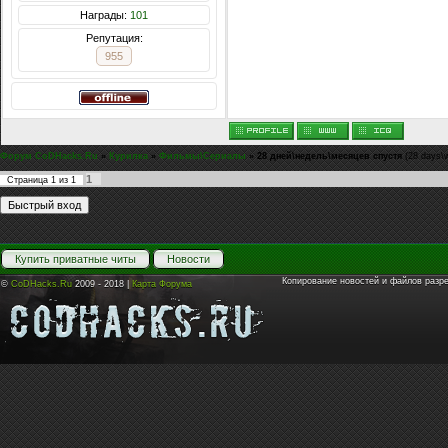
Награды:
101
Репутация:
955
Форум CoDHacks.Ru
»
Курилка
»
Фильмы\Сериалы
»
28 дней\недель\месяцев спустя
(28 days\
1
Страница
1
из
1
Купить приватные читы
Новости
Копирование новостей и файлов разр
©
CoDHacks.Ru
2009 - 2018 |
Карта Форума