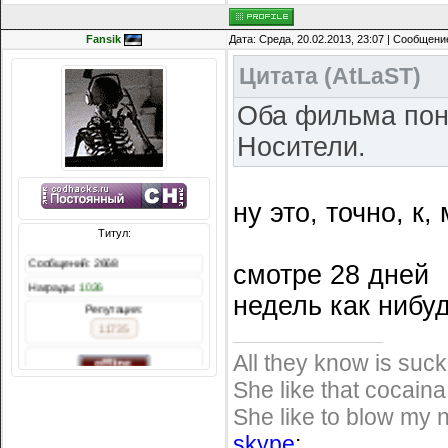
Fansik
Дата: Среда, 20.02.2013, 23:07 | Сообщени
Цитата
(
AtLaST
)
Оба фильма пон
Носители.
ну это, точно, к,
Титул:
смотре 28 дней
недель как нибуд
Сообщений: 2668
Награды:
1026
All they know is suc
Репутация:
She like that cocaina,
11735
She like to blow my n
skype
: