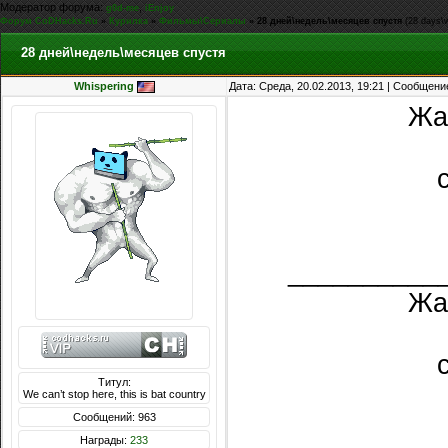
Модератор форума:
,
g0d-me
iEnjoy
Форум CoDHacks.Ru
»
Курилка
»
Фильмы\Сериалы
»
28 дней\недель\месяцев спустя
(28 days\
28 дней\недель\месяцев спустя
Whispering
Дата: Среда, 20.02.2013, 19:21 | Сообщени
Жа
__________
Жа
Титул:
We can’t stop here, this is bat country
Сообщений: 963
Награды:
233