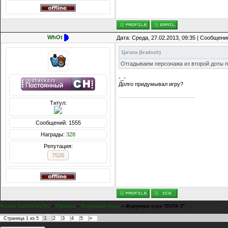
WhOt
Дата: Среда, 27.02.2013, 09:35 | Сообщени
Цитата
(
kradozh
)
Отгадываем персонажа из второй доты п
-_-
Долго придумывал игру?
Титул:
Сообщений: 1555
Награды:
328
Репутация:
7526
Форум CoDHacks.Ru
»
Курилка
»
Форумные игры
»
Форумная игра "DOTA 2"
1
Страница
1
из
5
2
3
4
5
»