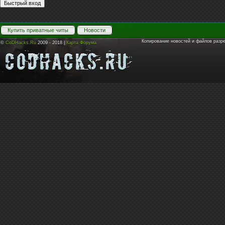
Купить приватные читы
Новости
Копирование новостей и файлов разр
©
CoDHacks.Ru
2009 - 2018 |
Карта Форума