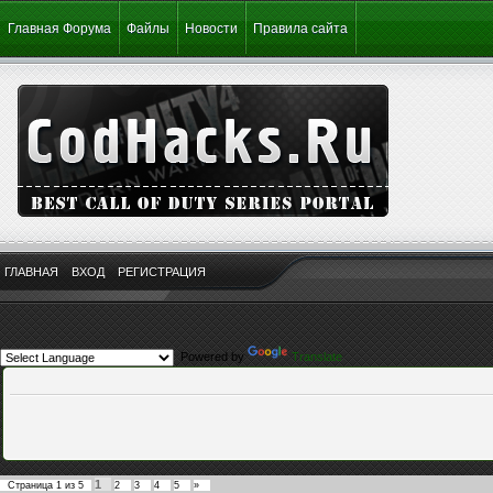
Главная Форума
Файлы
Новости
Правила сайта
ГЛАВНАЯ
ВХОД
РЕГИСТРАЦИЯ
Powered by
Translate
1
Страница
1
из
5
2
3
4
5
»