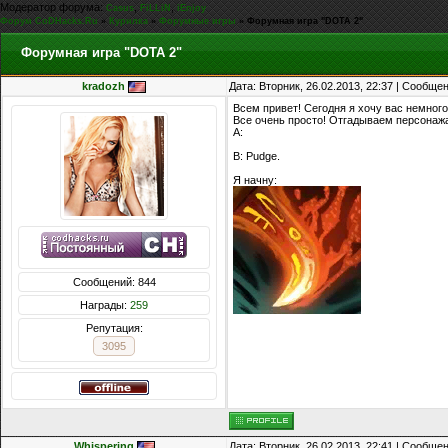
Модератор форума:
,
,
Casus
FiLLiN
iEnjoy
Форум CoDHacks.Ru
»
Курилка
»
Форумные игры
»
Форумная игра "DOTA 2"
Форумная игра "DOTA 2"
kradozh
Дата: Вторник, 26.02.2013, 22:37 | Сообще
Всем привет! Сегодня я хочу вас немного
Все очень просто! Отгадываем персонажа
A:
B: Pudge.
Я начну:
Сообщений: 844
Награды:
259
Репутация:
3095
Whispering
Дата: Вторник, 26.02.2013, 22:41 | Сообще