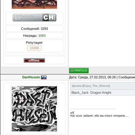
Сообщений: 3293
Награды:
1063
Репутация:
15308
DartHusein
Дата: Среда, 27.02.2013, 06:26 | Сообщени
Цитата
(
Enjoy_The_Silence
)
Black_Jack Dragon Knight
url]
Нас всех забанят, ибо мы плохо читерили....