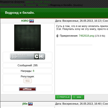
Модератор форума:
,
,
g0d-me
FiLLiN
iEnjoy
Форум CoDHacks.Ru
»
Курилка
»
Помощь
»
Ведроид и билайн.
(фцафац)
Ведроид и билайн.
H3RO
Дата: Воскресенье, 26.05.2013, 16:13 | С
Суть в том, что я не могу оплатить прил
З.Ы. Покупать хочу не эту книгу, просто
Прикрепления:
7462618.png
(174.9 Kb)
Сообщений: 295
Награды:
8
Репутация:
911
j00e
Дата: Воскресенье, 26.05.2013, 16:40 | С