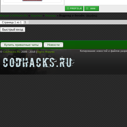
Форум CoDHacks.Ru
»
Курилка
»
Помощь
»
Ведроид и билайн.
(фцафац)
1
Страница
1
из
1
Купить приватные читы
Новости
Копирование новостей и файлов разр
©
CoDHacks.Ru
2009 - 2018 |
Карта Форума