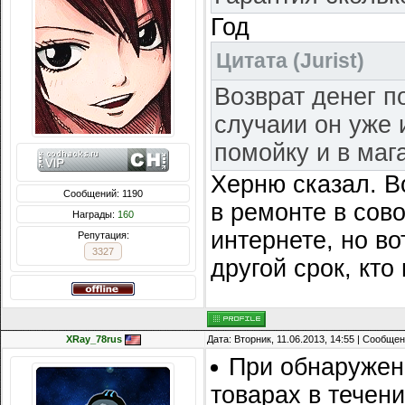
Год
Цитата
(
Jurist
)
Возврат денег п
случаии он уже 
помойку и в маг
Херню сказал. В
Сообщений: 1190
в ремонте в сов
Награды:
160
интернете, но во
Репутация:
3327
другой срок, кто
XRay_78rus
Дата: Вторник, 11.06.2013, 14:55 | Сообще
При обнаружен
товарах в течен