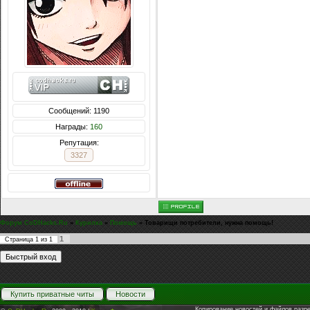
Сообщений: 1190
Награды:
160
Репутация:
3327
Форум CoDHacks.Ru
»
Курилка
»
Помощь
»
Товарищи потребители, нужна помощь!
1
Страница
1
из
1
Купить приватные читы
Новости
Копирование новостей и файлов разр