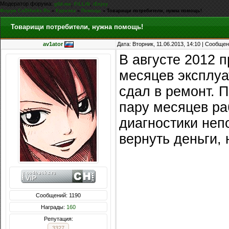
Модератор форума:
,
,
g0d-me
FiLLiN
iEnjoy
Форум CoDHacks.Ru
»
Курилка
»
Помощь
»
Товарищи потребители, нужна помощь!
Товарищи потребители, нужна помощь!
av1ator
Дата: Вторник, 11.06.2013, 14:10 | Сообще
В августе 2012 
месяцев эксплуа
сдал в ремонт. 
пару месяцев ра
диагностики неп
вернуть деньги, 
Сообщений: 1190
Награды:
160
Репутация:
3327