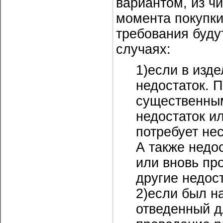
вариантом, из ч
момента покупки
требования буду
случаях:
1)если в изд
недостаток. П
существенным
недостаток ил
потребует не
А также недо
или вновь пр
другие недос
2)если был н
отведенный дл