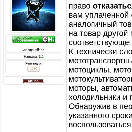
право
отказатьс
вам уплаченной 
аналогичный тов
на товар другой
соответствующег
К технически сл
Сообщений: 371
Награды:
112
мототранспортны
Репутация:
мотоциклы, мото
1280
мотокультиватор
моторы, автома
холодильники и
Обнаружив в пер
указанного срок
воспользоваться